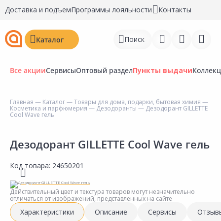
Доставка и подъем
Программы лояльности
Контакты
Поиск
Каталог
Все акции
Сервисы
Оптовый раздел
Пункты выдачи
Коллек
Главная
—
Каталог
—
Товары для дома, подарки, бытовая химия
—
Косметика и парфюмерия
—
Дезодоранты
— Дезодорант GILLETTE
Войти
Cool Wave гель
Регистрация
Дезодорант GILLETTE Cool Wave гель
Перейти к сравнению
Код товара:
24650201
Избранное
Действительный цвет и текстура товаров могут незначительно
Недавно просмотренные
отличаться от изображений, представленных на сайте
товары
Характеристики
Описание
Сервисы
Отзыв