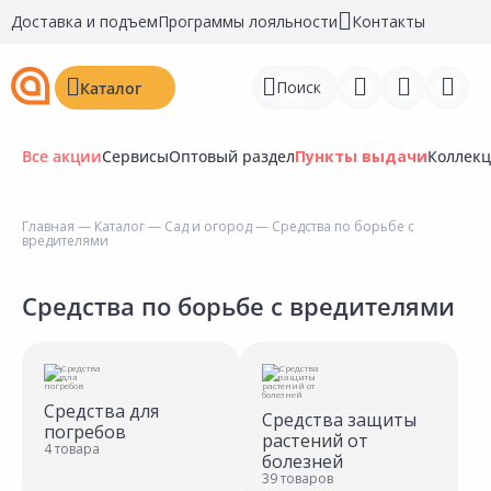
Доставка и подъем
Программы лояльности
Контакты
Поиск
Каталог
Все акции
Сервисы
Оптовый раздел
Пункты выдачи
Коллек
Главная
—
Каталог
—
Сад и огород
— Средства по борьбе с
вредителями
Войти
Регистрация
Средства по борьбе с вредителями
Перейти к сравнению
Избранное
Средства для
Средства защиты
погребов
Недавно просмотренные
растений от
4 товара
болезней
товары
39 товаров