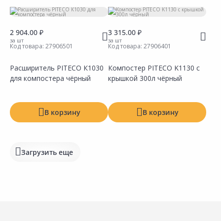
Тип
Материал
2 904.00 ₽
3 315.00 ₽
за шт
за шт
Код товара:
27906501
Код товара:
27906401
Производитель
Расширитель PITECO К1030
Компостер PITECO K1130 c
для компостера чёрный
крышкой 300л чёрный
В корзину
В корзину
Загрузить еще
Сравнить
Сравнить
Добавить в Избранное
Добавить в Избранное
Наличие на складах
Наличие на складах