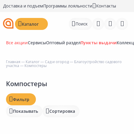
Доставка и подъем
Программы лояльности
Контакты
Поиск
Каталог
Все акции
Сервисы
Оптовый раздел
Пункты выдачи
Коллек
Цена, ₽
Главная
—
Каталог
—
Сад и огород
—
Благоустройство садового
участка
— Компостеры
Войти
Наличие на складах
Регистрация
Компостеры
Статус
Перейти к сравнению
Фильтр
Отзывы
Избранное
Показывать
Сортировка
Рейтинг
Недавно просмотренные
товары
Бирка