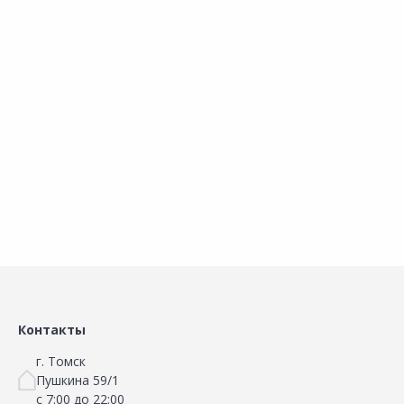
Рекомендую
Смета Онлайн
19-11-2023
КА
Кристина
Укажите размеры помещения и рассчитайте
стоимость ремонта за несколько минут
Комментарии:
Хочу выразить огромную благодарность
Максиму из отдела сантехника мебель.
Максим все грамотно и вежливо объяснил
и рассказал, посоветовал какой унитаз
лучше купить. Максим профессионал своего
дела.
Цена:
Отличная
Качество:
Отличное
Контакты
г. Томск
Пушкина 59/1
с 7:00 до 22:00