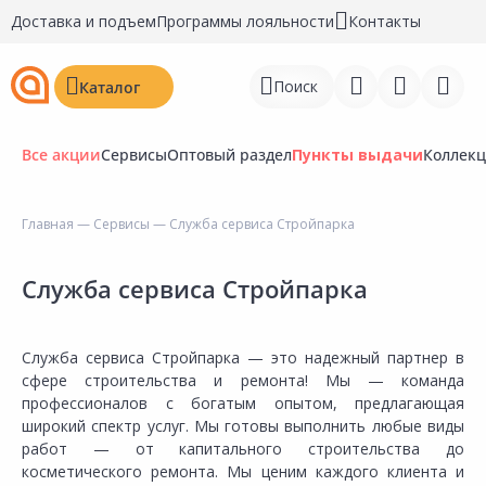
Доставка и подъем
Программы лояльности
Контакты
Поиск
Каталог
Все акции
Сервисы
Оптовый раздел
Пункты выдачи
Коллек
Главная
—
Сервисы
— Служба сервиса Стройпарка
Войти
Служба сервиса Стройпарка
Регистрация
Перейти к сравнению
Служба сервиса Стройпарка — это надежный партнер в
сфере строительства и ремонта! Мы — команда
Избранное
профессионалов с богатым опытом, предлагающая
широкий спектр услуг. Мы готовы выполнить любые виды
Недавно просмотренные
работ — от капитального строительства до
товары
косметического ремонта. Мы ценим каждого клиента и