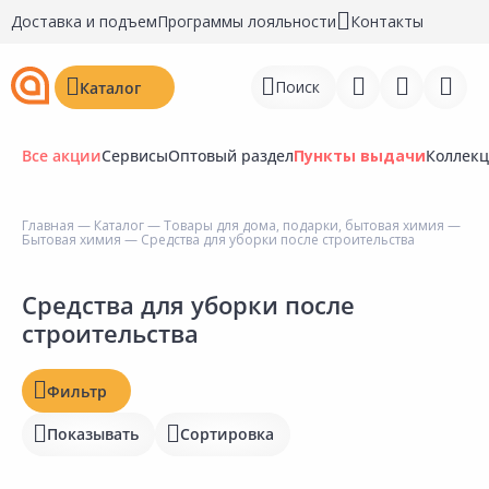
Доставка и подъем
Программы лояльности
Контакты
Поиск
Каталог
Все акции
Сервисы
Оптовый раздел
Пункты выдачи
Коллек
Цена, ₽
Главная
—
Каталог
—
Товары для дома, подарки, бытовая химия
—
Бытовая химия
— Средства для уборки после строительства
Войти
Наличие на складах
Регистрация
Средства для уборки после
строительства
Статус
Перейти к сравнению
Отзывы
Избранное
Фильтр
Рейтинг
Показывать
Сортировка
Недавно просмотренные
товары
Бирка