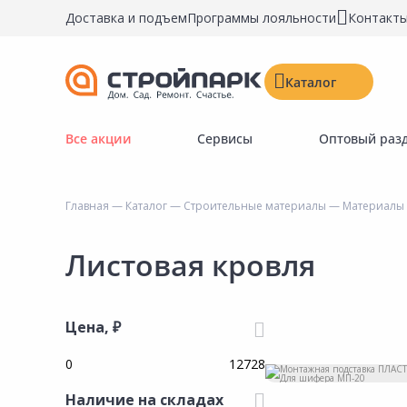
Доставка и подъем
Программы лояльности
Контакт
Каталог
Все акции
Сервисы
Оптовый раз
Строительные материалы
Двери, окна, замки
Главная
—
Каталог
—
Строительные материалы
—
Материалы 
Инструменты и крепёж
Напольные покрытия
Листовая кровля
Керамическая плитка
Обои
Цена, ₽
Потолочные и стеновые покрытия
Краски, герметики, пропитки
Наличие на складах