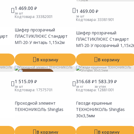
1 469.00 ₽
1 469.00 ₽
за шт
за шт
Код товара:
33382001
Код товара:
33381901
Шифер прозрачный
Шифер прозрачный
Сравнить
Сравнить
Сравни
Добавить в Избранное
Добавить в Избранное
Добавит
дарт
ПЛАСТИКЛЮКС Стандарт
Наличие на складах
Наличие на складах
Наличие
ПЛАСТИКЛЮКС Стандарт
МП-20-У янтарь 1,15х2м
МП-20-У прозрачный 1,15х2
В корзину
В корзину
Товар под заказ
1 515.09 ₽
316.68 ₽
1 583.39 ₽
за шт
за кг
за упак
Код товара:
17575701
Код товара:
12881001
Проходной элемент
Гвозди ершенные
Сравнить
Сравнить
Сравни
Добавить в Избранное
Добавить в Избранное
Добавит
ТЕХНОНИКОЛЬ Shinglas
ТЕХНОНИКОЛЬ Shinglas
Наличие на складах
Наличие на складах
Наличие
30х3,5мм
В корзину
В корзину