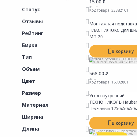
Инженерная электрика
15.00 ₽
за шт
Статус
Код товара:
33382101
Вентиляция, климатическое оборудование
Отзывы
Освещение
Монтажная подставка
ПЛАСТИЛЮКС Для ши
Рейтинг
Отопление, водоснабжение, канализация
МП-20
Сантехника, мебель для ванной комнаты
Бирка
В корзину
Сауны и бани
Тип
Интерьер, текстиль, камины, оформление
Объем
окон, картины
568.00 ₽
за шт
Цвет
Код товара:
16332801
Хранение и порядок
Размер
Товары для дома, подарки, бытовая химия
Угол внутренний
ТЕХНОНИКОЛЬ Hauber
Материал
Кухни, мойки, смесители, бытовая техника
Песчаный 1250х50х50
Туризм и отдых
Ширина
В корзину
Автотовары
Длина