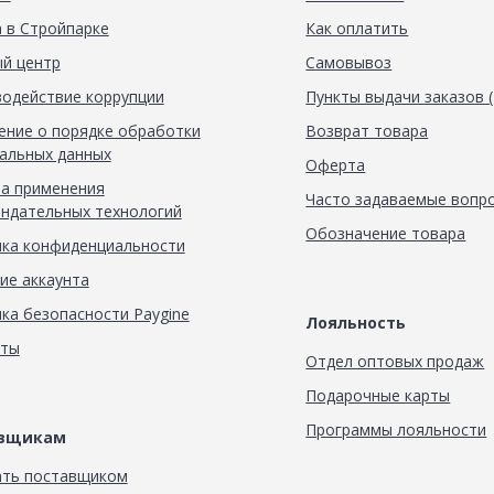
 в Стройпарке
Как оплатить
й центр
Самовывоз
одействие коррупции
Пункты выдачи заказов 
ние о порядке обработки
Возврат товара
альных данных
Оферта
а применения
Часто задаваемые вопр
ндательных технологий
Обозначение товара
ка конфиденциальности
ие аккаунта
ка безопасности Paygine
Лояльность
кты
Отдел оптовых продаж
Подарочные карты
Программы лояльности
авщикам
ать поставщиком