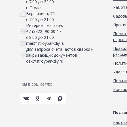
с 7:00 до 22:00
Работа
г. Томск
Вершинина, 76
Садовы
с 7:00 до 21:00
Против
Интернет-магазин:
+7 (3822) 90-00-17
Положе
с 8:00 до 21:00
персон
mail@stroyparkdiy.ru
Правил
Для запроса счета, актов сверки и
рекоме
закрывающих документов
osk@stroyparkdiy.ru
Полити
Удален
Полити
Мы в соц. сетях:
Конта
Пост
Как ст