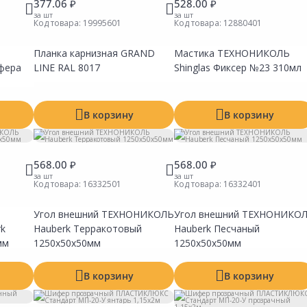
377.06 ₽
528.00 ₽
за шт
за шт
Код товара:
19995601
Код товара:
12880401
Планка карнизная GRAND
Мастика ТЕХНОНИКОЛЬ
фера
LINE RAL 8017
Shinglas Фиксер №23 310мл
В корзину
В корзину
568.00 ₽
568.00 ₽
за шт
за шт
Код товара:
16332501
Код товара:
16332401
Угол внешний ТЕХНОНИКОЛЬ
Угол внешний ТЕХНОНИКО
Сравнить
Сравнить
Сравни
Добавить в Избранное
Добавить в Избранное
Добавит
k
Hauberk Терракотовый
Hauberk Песчаный
Наличие на складах
Наличие на складах
Наличие
мм
1250х50х50мм
1250х50х50мм
В корзину
В корзину