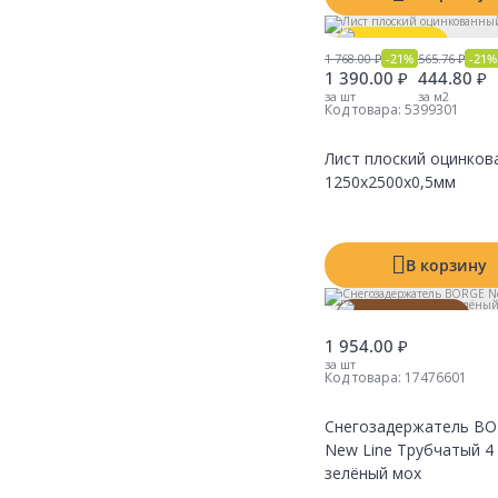
Акция
*
1 768.00 ₽
-21%
565.76 ₽
-21%
1 390.00 ₽
444.80 ₽
кратно листу
за шт
за м2
Код товара:
5399301
Лист плоский оцинков
1250x2500x0,5мм
В корзину
Товар под заказ
1 954.00 ₽
за шт
Код товара:
17476601
Снегозадержатель B
New Line Трубчатый 4
зелёный мох