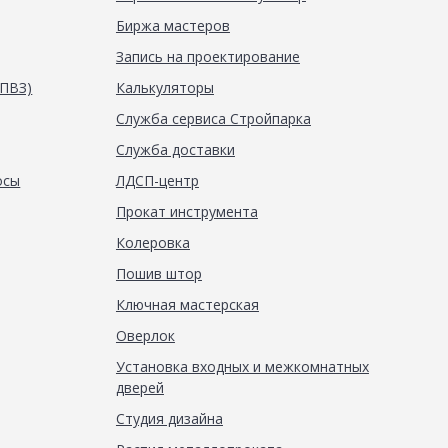
Биржа мастеров
Запись на проектирование
(ПВЗ)
Калькуляторы
Служба сервиса Стройпарка
Служба доставки
осы
ЛДСП-центр
Прокат инструмента
Колеровка
Пошив штор
Ключная мастерская
Оверлок
Установка входных и межкомнатных
дверей
Студия дизайна