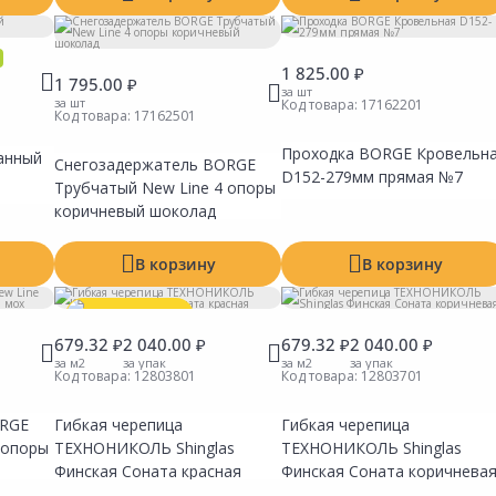
1 825.00 ₽
1 795.00 ₽
за шт
за шт
Код товара:
17162201
Код товара:
17162501
Проходка BORGE Кровельн
анный
Снегозадержатель BORGE
Сравнить
Сравнить
Сравни
Добавить в Избранное
Добавить в Избранное
Добавит
D152-279мм прямая №7
Наличие на складах
Наличие на складах
Наличие
Трубчатый New Line 4 опоры
коричневый шоколад
В корзину
В корзину
Выгодная цена
679.32 ₽
2 040.00 ₽
679.32 ₽
2 040.00 ₽
за м2
за упак
за м2
за упак
Код товара:
12803801
Код товара:
12803701
ORGE
Гибкая черепица
Гибкая черепица
Сравнить
Сравнить
Сравни
Добавить в Избранное
Добавить в Избранное
Добавит
 опоры
ТЕХНОНИКОЛЬ Shinglas
ТЕХНОНИКОЛЬ Shinglas
Наличие на складах
Наличие на складах
Наличие
Финская Соната красная
Финская Соната коричнева