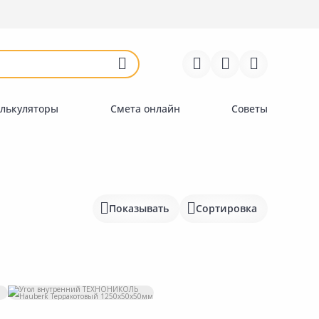
Войти
Регистрация
Перейти к сравнению
Избранное
Недавно просмотренные
товары
лькуляторы
Смета онлайн
Советы
Показывать
Сортировка