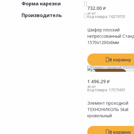
Выгодная цена
Сад и огород
Форма нарезки
732.00 ₽
Показать все
за шт
Производитель
Код товара:
16279701
Шифер плоский
Показать все
непрессованный Стан
1570х1200х6мм
В корзину
Товар под заказ
1 496.29 ₽
Показать все
за шт
Код товара:
17575601
Показать все
Элемент проходной
ТЕХНОНИКОЛЬ Skat
кровельный
В корзину