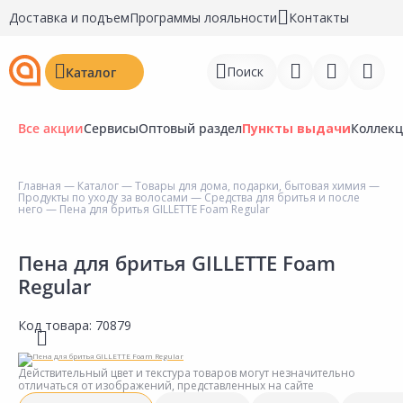
Доставка и подъем
Программы лояльности
Контакты
Поиск
Каталог
Все акции
Сервисы
Оптовый раздел
Пункты выдачи
Коллек
Главная
—
Каталог
—
Товары для дома, подарки, бытовая химия
—
Продукты по уходу за волосами
—
Средства для бритья и после
Войти
него
— Пена для бритья GILLETTE Foam Regular
Регистрация
Пена для бритья GILLETTE Foam
Regular
Перейти к сравнению
Избранное
Код товара:
70879
Недавно просмотренные
Действительный цвет и текстура товаров могут незначительно
товары
отличаться от изображений, представленных на сайте