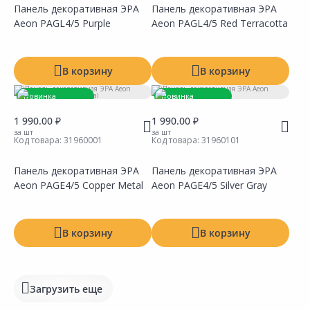
Панель декоративная ЭРА
Панель декоративная ЭРА
Aeon PAGL4/5 Purple
Aeon PAGL4/5 Red Terracotta
Сравнить
Сравнить
Добавить в Избранное
Добавить в Избранное
Наличие на складах
Наличие на складах
В корзину
В корзину
Новинка
Новинка
Товар под заказ
Товар под заказ
1 990.00 ₽
1 990.00 ₽
за шт
за шт
Код товара:
31960001
Код товара:
31960101
Панель декоративная ЭРА
Панель декоративная ЭРА
Aeon PAGE4/5 Copper Metal
Aeon PAGE4/5 Silver Gray
Сравнить
Сравнить
Добавить в Избранное
Добавить в Избранное
Наличие на складах
Наличие на складах
В корзину
В корзину
Загрузить еще