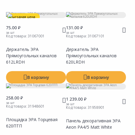
Тип
Выгодная цена
Назначение
75.00 ₽
131.00 ₽
Материал
за шт
за шт
Код товара:
31067001
Код товара:
31067101
Производитель
Держатель ЭРА
Держатель ЭРА
Прямоугольных каналов
Прямоугольных каналов
612LRDH
620LRDH
В корзину
В корзину
258.00 ₽
1 239.00 ₽
за шт
за шт
Код товара:
31948601
Код товара:
31958901
Площадка ЭРА Торцевая
Панель декоративная ЭРА
620ПТП
Aeon PA4/5 Matt White
Сравнить
Сравнить
Добавить в Избранное
Добавить в Избранное
Наличие на складах
Наличие на складах