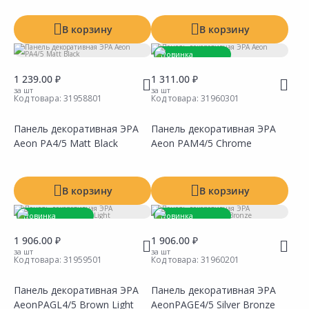
В корзину
В корзину
Новинка
Товар под заказ
1 239.00 ₽
1 311.00 ₽
за шт
за шт
Код товара:
31958801
Код товара:
31960301
Панель декоративная ЭРА
Панель декоративная ЭРА
Aeon PA4/5 Matt Black
Aeon PAM4/5 Chrome
Сравнить
Сравнить
Добавить в Избранное
Добавить в Избранное
Наличие на складах
Наличие на складах
В корзину
В корзину
Новинка
Новинка
Товар под заказ
Товар под заказ
1 906.00 ₽
1 906.00 ₽
за шт
за шт
Код товара:
31959501
Код товара:
31960201
Панель декоративная ЭРА
Панель декоративная ЭРА
AeonPAGL4/5 Brown Light
AeonPAGE4/5 Silver Bronze
Сравнить
Сравнить
Добавить в Избранное
Добавить в Избранное