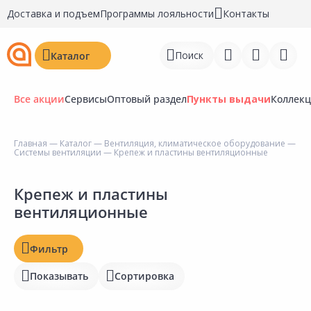
Доставка и подъем
Программы лояльности
Контакты
Поиск
Каталог
Все акции
Сервисы
Оптовый раздел
Пункты выдачи
Коллек
Цена, ₽
Главная
—
Каталог
—
Вентиляция, климатическое оборудование
—
Системы вентиляции
— Крепеж и пластины вентиляционные
Войти
Регистрация
Крепеж и пластины
Наличие на складах
вентиляционные
Статус
Перейти к сравнению
Отзывы
Избранное
Фильтр
Рейтинг
Показывать
Сортировка
Недавно просмотренные
товары
Бирка