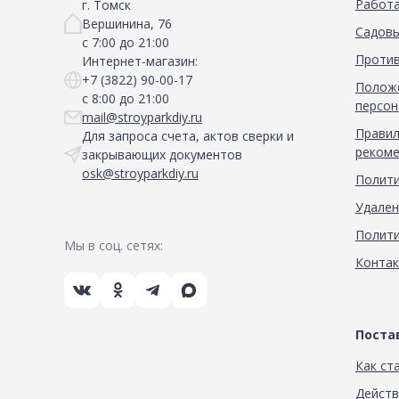
Работа
г. Томск
Вершинина, 76
Садовы
с 7:00 до 21:00
Против
Интернет-магазин:
+7 (3822) 90-00-17
Положе
с 8:00 до 21:00
персон
mail@stroyparkdiy.ru
Правил
Для запроса счета, актов сверки и
рекоме
закрывающих документов
osk@stroyparkdiy.ru
Полити
Удален
Полити
Мы в соц. сетях:
Конта
Пост
Как ст
Дейст