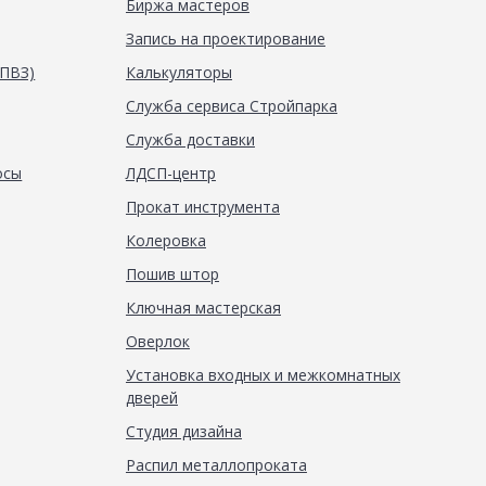
Биржа мастеров
Запись на проектирование
(ПВЗ)
Калькуляторы
Служба сервиса Стройпарка
Служба доставки
осы
ЛДСП-центр
Прокат инструмента
Колеровка
Пошив штор
Ключная мастерская
Оверлок
Установка входных и межкомнатных
дверей
Студия дизайна
Распил металлопроката