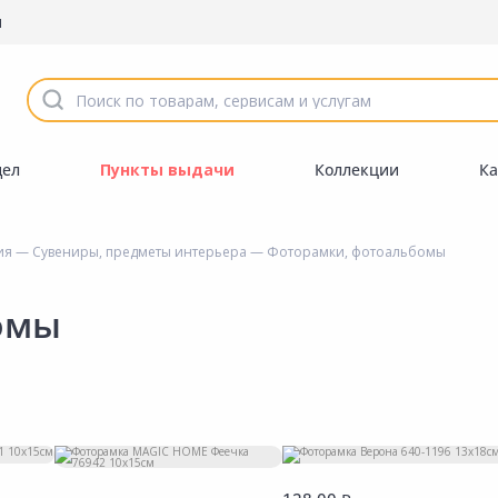
ы
дел
Пункты выдачи
Коллекции
Ка
ия
—
Сувениры, предметы интерьера
— Фоторамки, фотоальбомы
омы