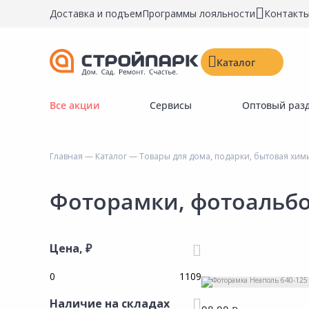
Доставка и подъем
Программы лояльности
Контакт
Каталог
Все акции
Сервисы
Оптовый раз
Строительные материалы
Двери, окна, замки
Главная
—
Каталог
—
Товары для дома, подарки, бытовая хим
Инструменты и крепёж
Напольные покрытия
Фоторамки, фотоальб
Керамическая плитка
Обои
Цена, ₽
Потолочные и стеновые покрытия
Краски, герметики, пропитки
Наличие на складах