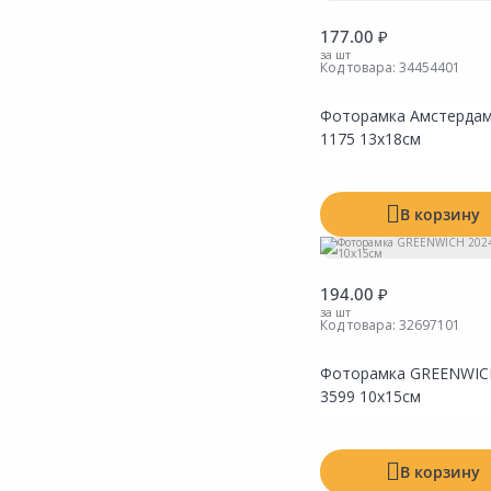
Сад и огород
177.00 ₽
за шт
Код товара:
34454401
Фоторамка Амстердам
Показать все
1175 13х18см
В корзину
194.00 ₽
за шт
Код товара:
32697101
Фоторамка GREENWICH
3599 10х15см
В корзину