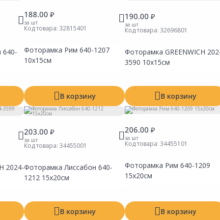
188.00 ₽
190.00 ₽
за шт
за шт
Код товара:
32815401
Код товара:
32696801
Фоторамка Рим 640-1207
 640-
Фоторамка GREENWICH 202
Сравнить
Сравнить
Сравни
10х15см
Добавить в Избранное
Добавить в Избранное
Добавит
3590 10х15см
Наличие на складах
Наличие на складах
Наличие
В корзину
В корзину
206.00 ₽
203.00 ₽
за шт
за шт
Код товара:
34455101
Код товара:
34455001
Фоторамка Рим 640-1209
 2024-
Фоторамка Лиссабон 640-
Сравнить
Сравнить
Сравни
15х20см
Добавить в Избранное
Добавить в Избранное
Добавит
1212 15х20см
Наличие на складах
Наличие на складах
Наличие
В корзину
В корзину