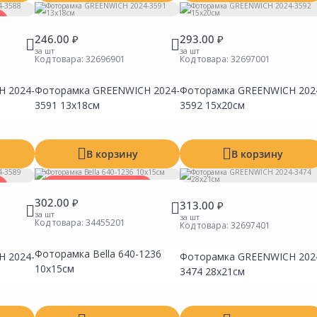
246.00 ₽
293.00 ₽
за шт
за шт
Код товара:
32696901
Код товара:
32697001
 2024-
Фоторамка GREENWICH 2024-
Фоторамка GREENWICH 202
Сравнить
Сравнить
Сравни
Добавить в Избранное
Добавить в Избранное
Добавит
3591 13х18см
3592 15х20см
Наличие на складах
Наличие на складах
Наличие
В корзину
В корзину
Товар в ассортименте
302.00 ₽
313.00 ₽
за шт
за шт
Код товара:
34455201
Код товара:
32697401
Фоторамка Bella 640-1236
 2024-
Фоторамка GREENWICH 202
Сравнить
Сравнить
Сравни
10х15см
Добавить в Избранное
Добавить в Избранное
Добавит
3474 28х21см
Наличие на складах
Наличие на складах
Наличие