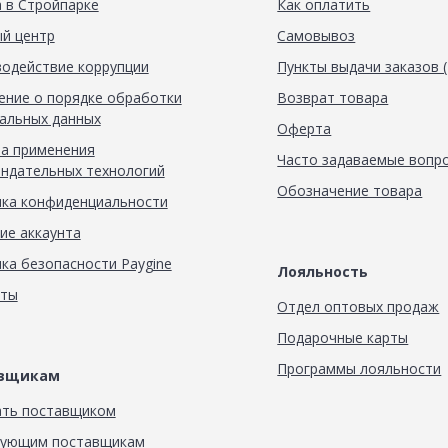
 в Стройпарке
Как оплатить
й центр
Самовывоз
одействие коррупции
Пункты выдачи заказов 
ние о порядке обработки
Возврат товара
альных данных
Оферта
а применения
Часто задаваемые вопр
ндательных технологий
Обозначение товара
ка конфиденциальности
ие аккаунта
ка безопасности Paygine
Лояльность
кты
Отдел оптовых продаж
Подарочные карты
Программы лояльности
авщикам
ать поставщиком
вующим поставщикам