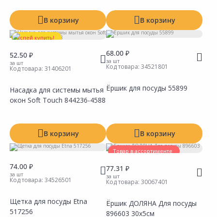
В корзину
В корзину
Успей купить!
68.00 ₽
52.50 ₽
за шт
за шт
Код товара:
34521801
Код товара:
31406201
Ёршик для посуды 55899
Насадка для системы мытья
окон Soft Touch 844236-4588
Сравнить
Сравнить
Добавить в Избранное
Добавить в Избранное
Наличие на складах
Наличие на складах
В корзину
В корзину
Товар в ассортименте
74.00 ₽
77.31 ₽
за шт
за шт
Код товара:
34526501
Код товара:
30067401
Щетка для посуды Etna
Ёршик ДОЛЯНА Для посуды
517256
896603 30х5см
Сравнить
Сравнить
Добавить в Избранное
Добавить в Избранное