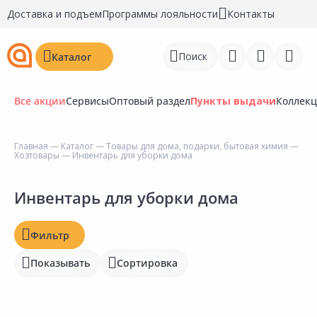
Доставка и подъем
Программы лояльности
Контакты
Поиск
Каталог
Все акции
Сервисы
Оптовый раздел
Пункты выдачи
Коллек
Цена, ₽
Главная
—
Каталог
—
Товары для дома, подарки, бытовая химия
—
Хозтовары
— Инвентарь для уборки дома
Войти
Регистрация
Инвентарь для уборки дома
Наличие на складах
Статус
Перейти к сравнению
Фильтр
Отзывы
Избранное
Показывать
Сортировка
Рейтинг
Недавно просмотренные
товары
Бирка