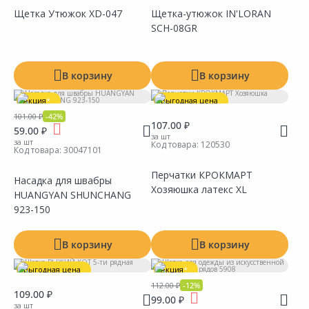
Щетка Утюжок XD-047
Щетка-утюжок IN'LORAN
SCH-08GR
Сравнить
Сравнить
Добавить в Избранное
Добавить в Избранное
Наличие на складах
Наличие на складах
В корзину
В корзину
Акция
*
Выгодная цена
101.00 ₽
-42%
107.00 ₽
59.00 ₽
за шт
за шт
Код товара:
120530
Код товара:
30047101
Перчатки КРОКМАРТ
Насадка для швабры
Хозяюшка латекс XL
HUANGYAN SHUNCHANG
Сравнить
Сравнить
Добавить в Избранное
Добавить в Избранное
Наличие на складах
Наличие на складах
923-150
В корзину
В корзину
Выгодная цена
Акция
*
112.00 ₽
-12%
109.00 ₽
99.00 ₽
за шт