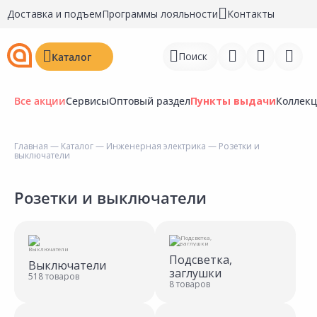
Доставка и подъем
Программы лояльности
Контакты
Поиск
Каталог
Все акции
Сервисы
Оптовый раздел
Пункты выдачи
Коллек
Главная
—
Каталог
—
Инженерная электрика
— Розетки и
выключатели
Войти
Регистрация
Розетки и выключатели
Перейти к сравнению
Избранное
Подсветка,
Выключатели
заглушки
518 товаров
Недавно просмотренные
8 товаров
товары