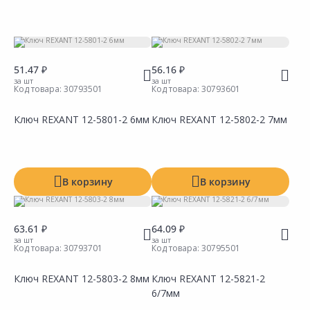
Бирка
Тип
Вид
51.47 ₽
56.16 ₽
Материал
за шт
за шт
Код товара:
30793501
Код товара:
30793601
Размер
Ключ REXANT 12-5801-2 6мм
Ключ REXANT 12-5802-2 7мм
Длина
Ед. изм:
мм
Посадочный размер
В корзину
В корзину
Количество предметов в наборе
Ед. изм:
шт
Производитель
63.61 ₽
64.09 ₽
за шт
за шт
Код товара:
30793701
Код товара:
30795501
Ключ REXANT 12-5803-2 8мм
Ключ REXANT 12-5821-2
6/7мм
Сравнить
Сравнить
Добавить в Избранное
Добавить в Избранное
Наличие на складах
Наличие на складах