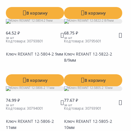
Показать все
В корзину
В корзину
64.52 ₽
68.75 ₽
за шт
за шт
Код товара:
30793801
Код товара:
30795601
Показать все
Ключ REXANT 12-5804-2 9мм
Ключ REXANT 12-5822-2
8/9мм
Сравнить
Сравнить
Добавить в Избранное
Добавить в Избранное
Наличие на складах
Наличие на складах
В корзину
В корзину
74.99 ₽
77.67 ₽
за шт
за шт
Код товара:
30794001
Код товара:
30793901
Ключ REXANT 12-5806-2
Ключ REXANT 12-5805-2
11мм
10мм
Сравнить
Сравнить
Добавить в Избранное
Добавить в Избранное