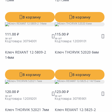
Сравнить
Сравнить
Добавить в Избранное
Добавить в Избранное
Наличие на складах
Наличие на складах
В корзину
В корзину
111.00 ₽
115.00 ₽
за шт
за шт
Код товара:
30794301
Код товара:
12039101
Ключ REXANT 12-5809-2
Ключ THORVIK 52020 6мм
14мм
Сравнить
Сравнить
Добавить в Избранное
Добавить в Избранное
Наличие на складах
Наличие на складах
В корзину
В корзину
120.00 ₽
123.00 ₽
за шт
за шт
Код товара:
12039201
Код товара:
30795901
Ключ THORVIK 52021 7мм
Ключ REXANT 12-5825-2