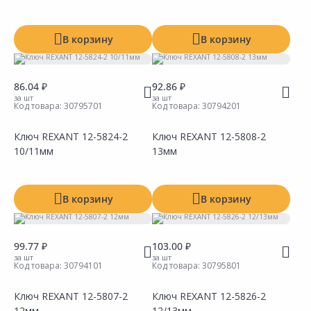
Наличие на складах
Наличие на складах
В корзину
В корзину
86.04 ₽
92.86 ₽
за шт
за шт
Код товара:
30795701
Код товара:
30794201
Ключ REXANT 12-5824-2
Ключ REXANT 12-5808-2
10/11мм
13мм
Сравнить
Сравнить
Добавить в Избранное
Добавить в Избранное
Наличие на складах
Наличие на складах
В корзину
В корзину
99.77 ₽
103.00 ₽
за шт
за шт
Код товара:
30794101
Код товара:
30795801
Ключ REXANT 12-5807-2
Ключ REXANT 12-5826-2
12мм
12/13мм