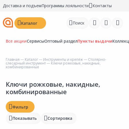
Доставка и подъем
Программы лояльности
Контакты
Поиск
Каталог
Все акции
Сервисы
Оптовый раздел
Пункты выдачи
Коллек
Главная
—
Каталог
—
Инструменты и крепёж
—
Столярно-
Цена, ₽
слесарный инструмент
— Ключи рожковые, накидные,
Войти
комбинированные
Регистрация
Ключи рожковые, накидные,
Наличие на складах
комбинированные
Перейти к сравнению
Статус
Избранное
Отзывы
Фильтр
Недавно просмотренные
Рейтинг
Показывать
Сортировка
товары