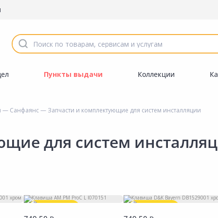
ы
дел
Пункты выдачи
Коллекции
Ка
ы
—
Санфаянс
— Запчасти и комплектующие для систем инсталляции
ющие для систем инсталля
Успей купить!
Успей купить!