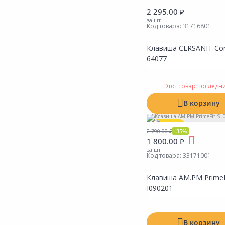
Сад и огород
2 295.00 ₽
за шт
Код товара:
31716801
Клавиша CERSANIT Cor
64077
Показать все
Этот товар последн
В корзину
Акция
*
2 790.00 ₽
-35%
1 800.00 ₽
за шт
Код товара:
33171001
Клавиша AM.PM PrimeF
I090201
В корзину