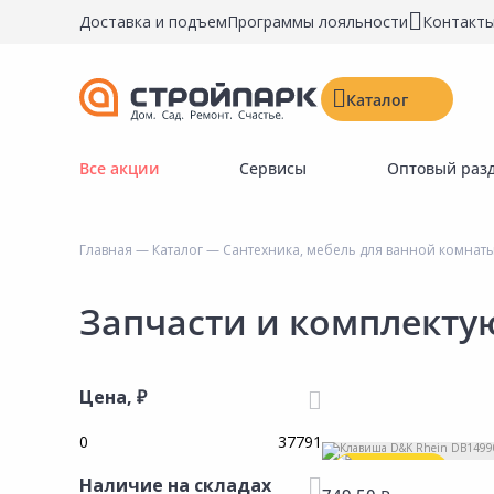
Доставка и подъем
Программы лояльности
Контакт
Каталог
Все акции
Сервисы
Оптовый раз
Строительные материалы
Двери, окна, замки
Главная
—
Каталог
—
Сантехника, мебель для ванной комнат
Инструменты и крепёж
Напольные покрытия
Запчасти и комплекту
Керамическая плитка
Обои
Цена, ₽
Потолочные и стеновые покрытия
Краски, герметики, пропитки
Успей купить!
Наличие на складах