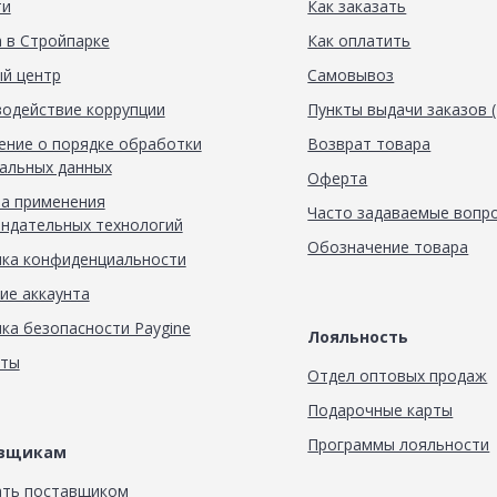
ти
Как заказать
 в Стройпарке
Как оплатить
й центр
Самовывоз
одействие коррупции
Пункты выдачи заказов 
ние о порядке обработки
Возврат товара
альных данных
Оферта
а применения
Часто задаваемые вопр
ндательных технологий
Обозначение товара
ка конфиденциальности
ие аккаунта
ка безопасности Paygine
Лояльность
кты
Отдел оптовых продаж
Подарочные карты
Программы лояльности
авщикам
ать поставщиком