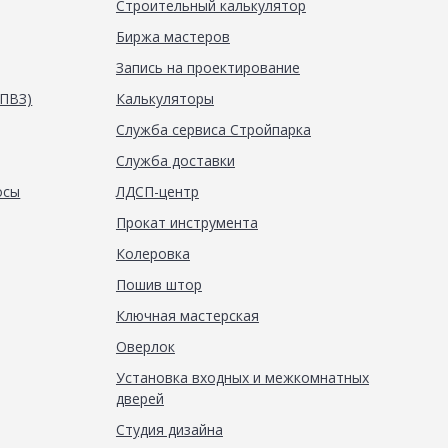
Строительный калькулятор
Биржа мастеров
Запись на проектирование
(ПВЗ)
Калькуляторы
Служба сервиса Стройпарка
Служба доставки
осы
ЛДСП-центр
Прокат инструмента
Колеровка
Пошив штор
Ключная мастерская
Оверлок
Установка входных и межкомнатных
дверей
Студия дизайна