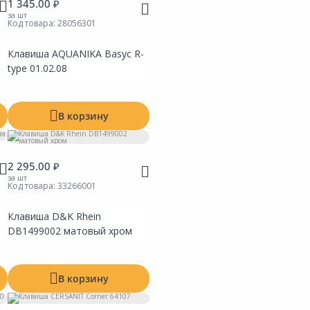
1 345.00 ₽
за шт
Код товара:
28056301
Клавиша AQUANIKA Basyc R-
type 01.02.08
В корзину
2 295.00 ₽
за шт
Код товара:
33266001
Клавиша D&K Rhein
ть
Сравнить
ь в Избранное
Добавить в Избранное
DB1499002 матовый хром
 на складах
Наличие на складах
В корзину