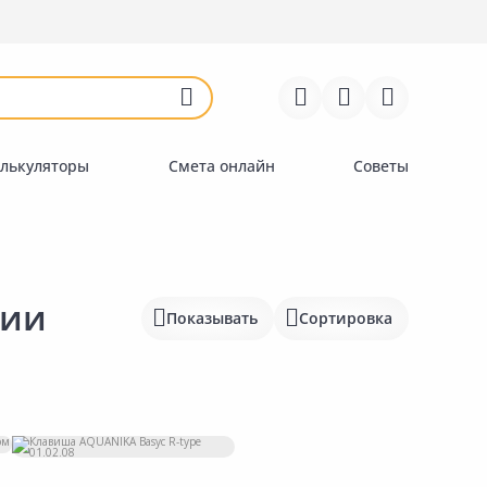
Войти
Регистрация
Перейти к сравнению
Избранное
Недавно просмотренные
товары
лькуляторы
Смета онлайн
Советы
ции
Показывать
Сортировка