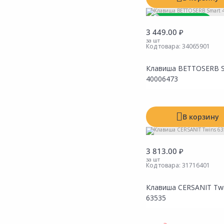
Новинка
3 449.00 ₽
Товар под заказ
за шт
Код товара:
34065901
Клавиша BETTOSERB 
40006473
В корзину
3 813.00 ₽
за шт
Код товара:
31716401
Клавиша CERSANIT Tw
63535