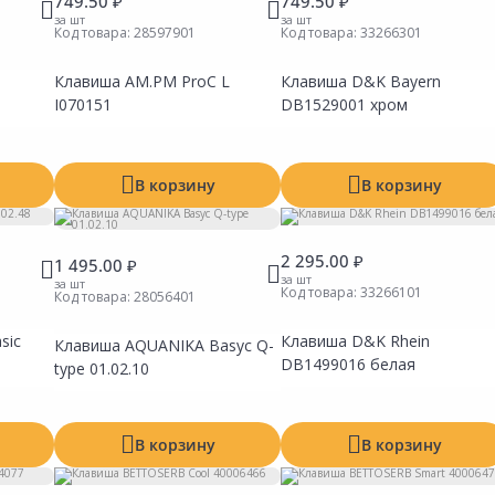
749.50 ₽
749.50 ₽
за шт
за шт
Код товара:
28597901
Код товара:
33266301
Клавиша AM.PM ProC L
Клавиша D&K Bayern
I070151
DB1529001 хром
В корзину
В корзину
2 295.00 ₽
1 495.00 ₽
за шт
за шт
Код товара:
33266101
Код товара:
28056401
sic
Клавиша D&K Rhein
Клавиша AQUANIKA Basyc Q-
Сравнить
Сравнить
Сравни
DB1499016 белая
Добавить в Избранное
Добавить в Избранное
Добавит
type 01.02.10
Наличие на складах
Наличие на складах
Наличие
В корзину
В корзину