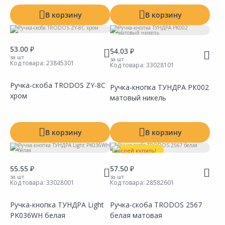
В корзину
В корзину
53.00 ₽
54.03 ₽
за шт
за шт
Код товара:
23845301
Код товара:
33028101
Ручка-скоба TRODOS ZY-8С
Ручка-кнопка ТУНДРА РК002
хром
матовый никель
Сравнить
Сравнить
Добавить в Избранное
Добавить в Избранное
Наличие на складах
Наличие на складах
В корзину
В корзину
Успей купить!
55.55 ₽
57.50 ₽
за шт
за шт
Код товара:
33028001
Код товара:
28582601
Ручка-кнопка ТУНДРА Light
Ручка-скоба TRODOS 2567
PK036WH белая
белая матовая
Сравнить
Сравнить
Добавить в Избранное
Добавить в Избранное
Наличие на складах
Наличие на складах