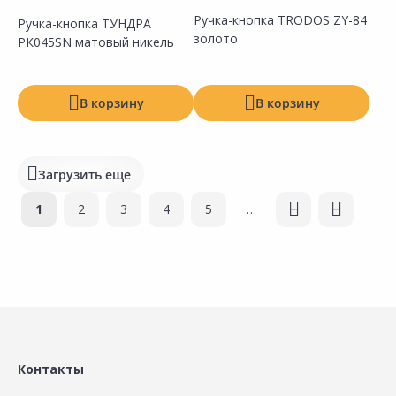
Ручка-кнопка TRODOS ZY-84
Ручка-кнопка ТУНДРА
золото
РК045SN матовый никель
Сравнить
Сравнить
Добавить в Избранное
Добавить в Избранное
Наличие на складах
Наличие на складах
В корзину
В корзину
Загрузить еще
Страницы
1
2
3
4
5
…
следующая ›
последняя »
Сравнить
Сравнить
Добавить в Избранное
Добавить в Избранное
Наличие на складах
Наличие на складах
Контакты