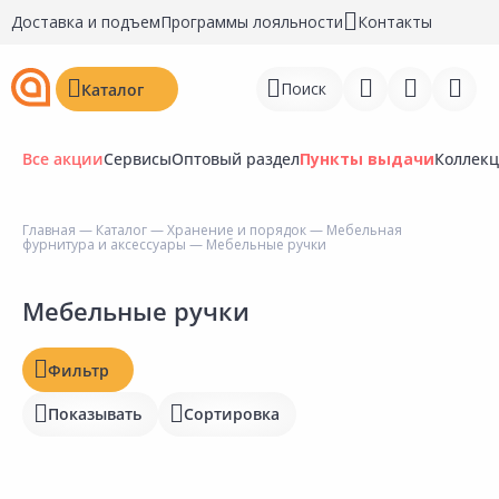
Доставка и подъем
Программы лояльности
Контакты
Поиск
Каталог
Все акции
Сервисы
Оптовый раздел
Пункты выдачи
Коллек
Цена, ₽
Главная
—
Каталог
—
Хранение и порядок
—
Мебельная
фурнитура и аксессуары
— Мебельные ручки
Войти
Регистрация
Мебельные ручки
Наличие на складах
Перейти к сравнению
Статус
Фильтр
Избранное
Отзывы
Показывать
Сортировка
Рейтинг
Недавно просмотренные
товары
Бирка