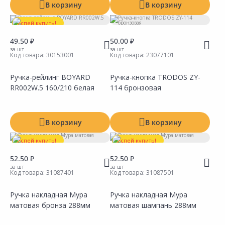
В корзину
В корзину
Показать все
Успей купить!
49.50 ₽
50.00 ₽
за шт
за шт
Код товара:
30153001
Код товара:
23077101
Ручка-рейлинг BOYARD
Ручка-кнопка TRODOS ZY-
RR002W.5 160/210 белая
114 бронзовая
Сравнить
Сравнить
Добавить в Избранное
Добавить в Избранное
Наличие на складах
Наличие на складах
В корзину
В корзину
Успей купить!
Успей купить!
52.50 ₽
52.50 ₽
за шт
за шт
Код товара:
31087401
Код товара:
31087501
Ручка накладная Мура
Ручка накладная Мура
матовая бронза 288мм
матовая шампань 288мм
Сравнить
Сравнить
Добавить в Избранное
Добавить в Избранное
Наличие на складах
Наличие на складах