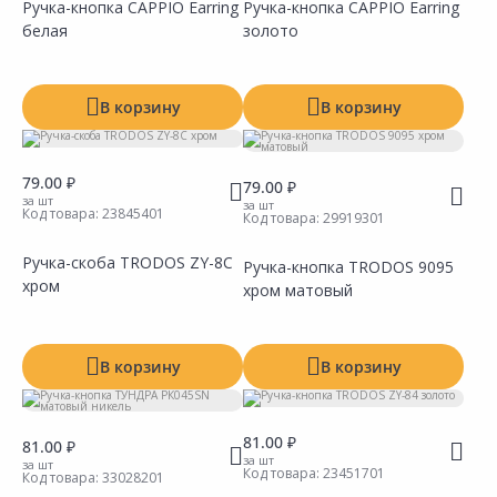
Ручка-кнопка CAPPIO Earring
Ручка-кнопка CAPPIO Earring
белая
золото
Сравнить
Сравнить
Добавить в Избранное
Добавить в Избранное
Наличие на складах
Наличие на складах
В корзину
В корзину
79.00 ₽
79.00 ₽
за шт
за шт
Код товара:
23845401
Код товара:
29919301
Ручка-скоба TRODOS ZY-8С
Ручка-кнопка TRODOS 9095
хром
хром матовый
Сравнить
Сравнить
Добавить в Избранное
Добавить в Избранное
Наличие на складах
Наличие на складах
В корзину
В корзину
81.00 ₽
81.00 ₽
за шт
за шт
Код товара:
23451701
Код товара:
33028201