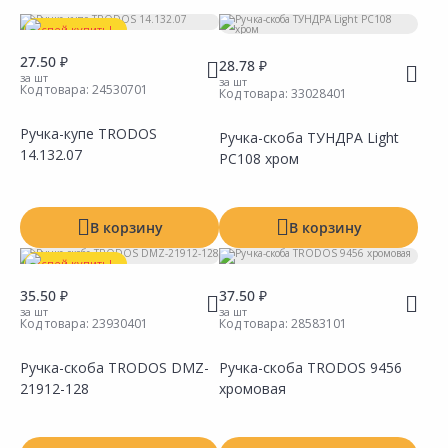
Тип
Успей купить!
27.50 ₽
Вид ручки
28.78 ₽
за шт
за шт
Код товара:
24530701
Код товара:
33028401
Материал
Ручка-купе TRODOS
Ручка-скоба ТУНДРА Light
Цветовая палитра
14.132.07
РС108 хром
Производитель
В корзину
В корзину
Успей купить!
35.50 ₽
37.50 ₽
за шт
за шт
Код товара:
23930401
Код товара:
28583101
Ручка-скоба TRODOS DMZ-
Ручка-скоба TRODOS 9456
21912-128
хромовая
Сравнить
Сравнить
Добавить в Избранное
Добавить в Избранное
Наличие на складах
Наличие на складах