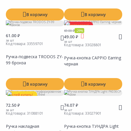
В корзину
В корзину
Распродажа!
69.00 ₽
-29%
61.00 ₽
49.00 ₽
за шт
за шт
Код товара:
33559701
Код товара:
33028801
Ручка-подвеска TRODOS ZY-
Ручка-кнопка CAPPIO Earring
99 бронза
черная
Сравнить
Сравнить
Добавить в Избранное
Добавить в Избранное
Наличие на складах
Наличие на складах
В корзину
В корзину
Успей купить!
72.50 ₽
74.07 ₽
за шт
за шт
Код товара:
31088101
Код товара:
33027901
Ручка накладная
Ручка-кнопка ТУНДРА Light