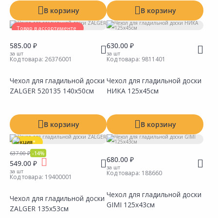
В корзину
В корзину
Товар в ассортименте
585.00 ₽
630.00 ₽
за шт
за шт
Код товара:
26376001
Код товара:
9811401
Чехол для гладильной доски
Чехол для гладильной доски
ZALGER 520135 140х50см
НИКА 125х45см
Сравнить
Сравнить
Добавить в Избранное
Добавить в Избранное
Наличие на складах
Наличие на складах
В корзину
В корзину
Акция
*
637.00 ₽
-14%
680.00 ₽
549.00 ₽
за шт
за шт
Код товара:
188660
Код товара:
19400001
Чехол для гладильной доски
Чехол для гладильной доски
GIMI 125х43см
ZALGER 135х53см
Сравнить
Сравнить
Добавить в Избранное
Добавить в Избранное
Наличие на складах
Наличие на складах