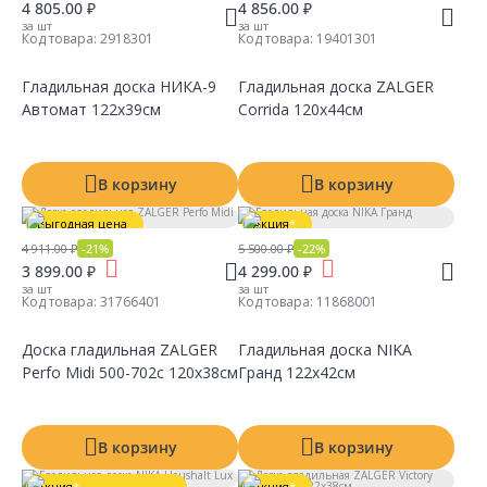
4 805.00 ₽
4 856.00 ₽
за шт
за шт
Код товара:
2918301
Код товара:
19401301
Гладильная доска НИКА-9
Гладильная доска ZALGER
Автомат 122х39см
Corrida 120х44см
Сравнить
Сравнить
Добавить в Избранное
Добавить в Избранное
Наличие на складах
Наличие на складах
В корзину
В корзину
Выгодная цена
Акция
*
4 911.00 ₽
-21%
5 500.00 ₽
-22%
Акция
*
3 899.00 ₽
4 299.00 ₽
за шт
за шт
Код товара:
31766401
Код товара:
11868001
Доска гладильная ZALGER
Гладильная доска NIKA
Perfo Midi 500-702с 120х38см
Гранд 122х42см
Сравнить
Сравнить
Добавить в Избранное
Добавить в Избранное
Наличие на складах
Наличие на складах
В корзину
В корзину
Акция
*
Акция
*