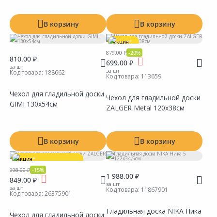
В корзину
В корзину
Акция
*
879.00 ₽
-20%
810.00 ₽
699.00 ₽
за шт
за шт
Код товара:
188662
Код товара:
113659
Чехол для гладильной доски
Чехол для гладильной доски
GIMI 130х54см
ZALGER Metal 120х38см
Сравнить
Сравнить
Добавить в Избранное
Добавить в Избранное
Наличие на складах
Наличие на складах
В корзину
В корзину
Акция
*
998.00 ₽
-15%
Товар в ассортименте
1 988.00 ₽
849.00 ₽
за шт
за шт
Код товара:
11867901
Код товара:
26375901
Гладильная доска NIKA Ника
Чехол для гладильной доски