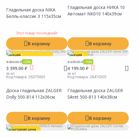
Гладильная доска НИКА 10
Гладильная доска NIKA
Автомат NK010 140х39см
Белль-классик 3 115х35см
Сравнить
Сравнить
Добавить в Избранное
Добавить в Избранное
Наличие на складах
Наличие на складах
Этот товар последний!
В корзину
В корзину
Акция
*
Акция
*
4 406.00 ₽
-23%
4 678.00 ₽
-10%
Товар в ассортименте
3 399.00 ₽
4 199.00 ₽
за шт
за шт
Код товара:
26375601
Код товара:
28470301
Доска гладильная ZALGER
Гладильная доска ZALGER
Dolly 500-814 112х36см
Sikret 500-813 140х38см
Сравнить
Сравнить
Добавить в Избранное
Добавить в Избранное
Наличие на складах
Наличие на складах
В корзину
В корзину
Выгодная цена