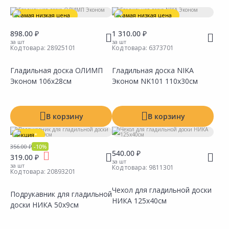
Тип
Самая низкая цена
Самая низкая цена
Размер рабочей поверхности
898.00 ₽
1 310.00 ₽
за шт
за шт
Код товара:
28925101
Код товара:
6373701
Производитель
Гладильная доска ОЛИМП
Гладильная доска NIKA
Эконом 106х28см
Эконом NK101 110х30см
В корзину
В корзину
Акция
*
356.00 ₽
-10%
540.00 ₽
319.00 ₽
за шт
за шт
Код товара:
9811301
Код товара:
20893201
Показать все
Чехол для гладильной доски
Подрукавник для гладильной
НИКА 125х40см
доски НИКА 50х9см
Сравнить
Сравнить
Добавить в Избранное
Добавить в Избранное
Наличие на складах
Наличие на складах