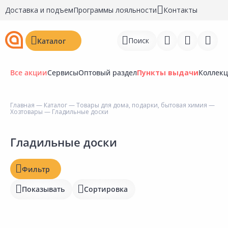
Доставка и подъем
Программы лояльности
Контакты
Поиск
Каталог
Все акции
Сервисы
Оптовый раздел
Пункты выдачи
Коллек
Цена, ₽
Главная
—
Каталог
—
Товары для дома, подарки, бытовая химия
—
Хозтовары
— Гладильные доски
Войти
Наличие на складах
Регистрация
Гладильные доски
Статус
Перейти к сравнению
Фильтр
Отзывы
Избранное
Показывать
Сортировка
Рейтинг
Недавно просмотренные
товары
Бирка