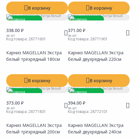
В корзину
В корзину
Новинка
Новинка
Товар под заказ
Товар под заказ
338.00 ₽
371.00 ₽
за шт
за шт
Код товара:
28771601
Код товара:
28771901
Карниз MAGELLAN Экстра
Карниз MAGELLAN Экстра
белый трёхрядный 180см
белый двухрядный 220см
Сравнить
Сравнить
Добавить в Избранное
Добавить в Избранное
Наличие на складах
Наличие на складах
В корзину
В корзину
Новинка
Новинка
Товар под заказ
Товар под заказ
373.00 ₽
394.00 ₽
за шт
за шт
Код товара:
28771801
Код товара:
28772101
Карниз MAGELLAN Экстра
Карниз MAGELLAN Экстра
белый трёхрядный 200см
белый двухрядный 240см
Сравнить
Сравнить
Добавить в Избранное
Добавить в Избранное
Наличие на складах
Наличие на складах