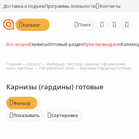
Доставка и подъем
Программы лояльности
Контакты
Поиск
Каталог
Все акции
Сервисы
Оптовый раздел
Пункты выдачи
Коллек
Цена, ₽
Главная
—
Каталог
—
Интерьер, текстиль, камины, оформление
окон, картины
—
Оформление окон
— Карнизы (гардины) готовые
Войти
Регистрация
Карнизы (гардины) готовые
Наличие на складах
Перейти к сравнению
Статус
Фильтр
Избранное
Отзывы
Показывать
Сортировка
Недавно просмотренные
Рейтинг
товары
Бирка