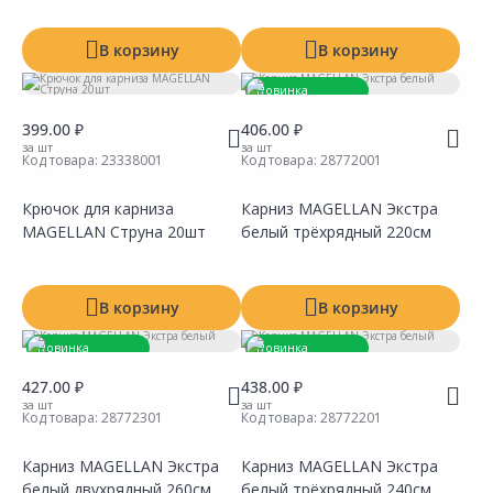
В корзину
В корзину
Новинка
Товар под заказ
399.00 ₽
406.00 ₽
за шт
за шт
Код товара:
23338001
Код товара:
28772001
Крючок для карниза
Карниз MAGELLAN Экстра
MAGELLAN Струна 20шт
белый трёхрядный 220см
Сравнить
Сравнить
Добавить в Избранное
Добавить в Избранное
Наличие на складах
Наличие на складах
В корзину
В корзину
Новинка
Новинка
Товар под заказ
Товар под заказ
427.00 ₽
438.00 ₽
за шт
за шт
Код товара:
28772301
Код товара:
28772201
Карниз MAGELLAN Экстра
Карниз MAGELLAN Экстра
белый двухрядный 260см
белый трёхрядный 240см
Сравнить
Сравнить