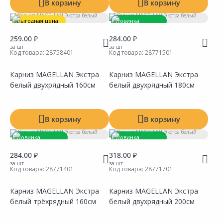
Показать все
В корзину
В корзину
Выгодная цена
Новинка
Товар под заказ
259.00 ₽
284.00 ₽
за шт
за шт
Код товара:
28758401
Код товара:
28771501
Карниз MAGELLAN Экстра
Карниз MAGELLAN Экстра
белый двухрядный 160см
белый двухрядный 180см
Сравнить
Сравнить
Добавить в Избранное
Добавить в Избранное
Наличие на складах
Наличие на складах
В корзину
В корзину
Новинка
Новинка
Товар под заказ
Товар под заказ
284.00 ₽
318.00 ₽
за шт
за шт
Код товара:
28771401
Код товара:
28771701
Карниз MAGELLAN Экстра
Карниз MAGELLAN Экстра
белый трёхрядный 160см
белый двухрядный 200см
Сравнить
Сравнить
Добавить в Избранное
Добавить в Избранное
Наличие на складах
Наличие на складах