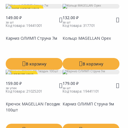
Тип
Самая низкая цена
149.00 ₽
132.00 ₽
Вид карниза
за шт
за шт
Код товара:
19441001
Код товара:
317701
Цвет
Карниз ОЛИМП Струна 7м
Кольцо MAGELLAN Орех
Длина
Количество рядов
В корзину
В корзину
Производитель
Выгодная цена
159.00 ₽
179.00 ₽
за упак
за шт
Код товара:
21025201
Код товара:
19441101
Крючок MAGELLAN Гвоздик
Карниз ОЛИМП Струна 9м
100шт
Сравнить
Сравнить
Добавить в Избранное
Добавить в Избранное
Наличие на складах
Наличие на складах
Показать все