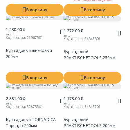
В корзину
В корзину
1 230.00 ₽
1 272.00 ₽
за шт
за шт
Код товара:
21967501
Код товара:
34845801
Бур садовый шнековый
Бур садовый
200мм
PRAKTISCHETOOLS 250мм
Сравнить
Сравнить
Добавить в Избранное
Добавить в Избранное
Наличие на складах
Наличие на складах
В корзину
В корзину
2 851.00 ₽
1 173.00 ₽
за шт
за шт
Код товара:
32873501
Код товара:
34845701
Бур садовый TORNADICA
Бур садовый
Торнадо 200мм
PRAKTISCHETOOLS 200мм
Сравнить
Сравнить
Добавить в Избранное
Добавить в Избранное
Наличие на складах
Наличие на складах