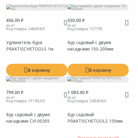
Длина
Ед. изм:
Производитель
456.00 ₽
550.00 ₽
за шт
за шт
Код товара:
34845901
Код товара:
157795
Тип
Удлинитель бура
Бур садовый с двумя
PRAKTISCHETOOLS 1м
насадками 150-200мм
В корзину
В корзину
799.00 ₽
1 083.00 ₽
за шт
за шт
Код товара:
31195201
Код товара:
34845601
Бур садовый с двумя
Бур садовый
насадками СИ-00305
PRAKTISCHETOOLS 150мм
Сравнить
Сравнить
Добавить в Избранное
Добавить в Избранное
Наличие на складах
Наличие на складах
Этот товар последний!