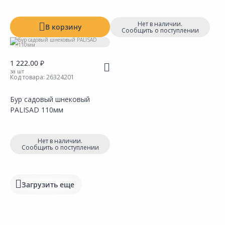
Нет в наличии.
В корзину
Сообщить о поступлении
1 222.00 ₽
за шт
Код товара:
26324201
Бур садовый шнековый
PALISAD 110мм
Сравнить
Сравнить
Добавить в Избранное
Добавить в Избранное
Наличие на складах
Наличие на складах
Нет в наличии.
Сообщить о поступлении
Загрузить еще