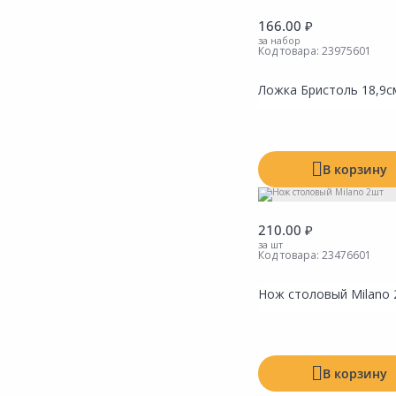
166.00 ₽
за набор
Код товара:
23975601
Ложка Бристоль 18,9с
В корзину
210.00 ₽
за шт
Код товара:
23476601
Нож столовый Milano
В корзину