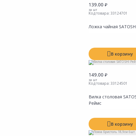
Сад и огород
139.00 ₽
за шт
Код товара:
33124701
Ложка чайная SATOSH
В корзину
149.00 ₽
за шт
Код товара:
33124501
Вилка столовая SATO
Реймс
В корзину