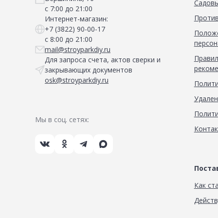
Садовы
с 7:00 до 21:00
Против
Интернет-магазин:
+7 (3822) 90-00-17
Положе
с 8:00 до 21:00
персон
mail@stroyparkdiy.ru
Правил
Для запроса счета, актов сверки и
рекоме
закрывающих документов
osk@stroyparkdiy.ru
Полити
Удален
Полити
Мы в соц. сетях:
Конта
Пост
Как ст
Дейст