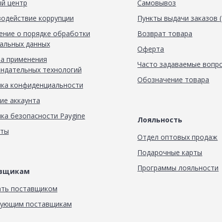
й центр
Самовывоз
одействие коррупции
Пункты выдачи заказов 
ние о порядке обработки
Возврат товара
альных данных
Оферта
а применения
Часто задаваемые вопр
ндательных технологий
Обозначение товара
ка конфиденциальности
ие аккаунта
ка безопасности Paygine
Лояльность
кты
Отдел оптовых продаж
Подарочные карты
Программы лояльности
авщикам
ать поставщиком
вующим поставщикам