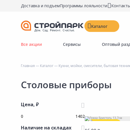
Доставка и подъем
Программы лояльности
Контакт
Каталог
Все акции
Сервисы
Оптовый раз
Строительные материалы
Двери, окна, замки
Главная
—
Каталог
—
Кухни, мойки, смесители, бытовая техни
Инструменты и крепёж
Напольные покрытия
Столовые приборы
Керамическая плитка
Обои
Цена, ₽
Потолочные и стеновые покрытия
Краски, герметики, пропитки
Выгодная цена
Наличие на складах