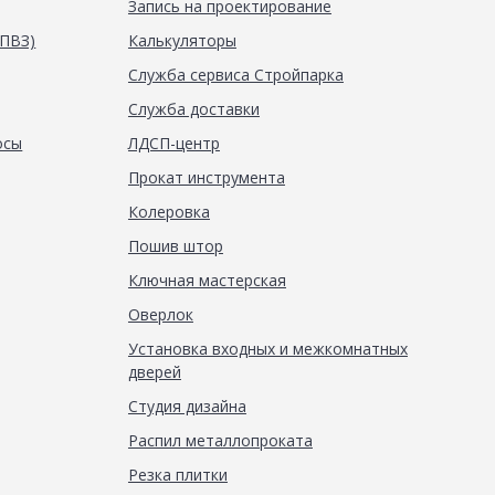
Запись на проектирование
(ПВЗ)
Калькуляторы
Служба сервиса Стройпарка
Служба доставки
осы
ЛДСП-центр
Прокат инструмента
Колеровка
Пошив штор
Ключная мастерская
Оверлок
Установка входных и межкомнатных
дверей
Студия дизайна
Распил металлопроката
Резка плитки