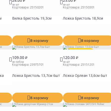
24.00 ₽
25.00 ₽
за шт
за шт
Код товара:
25150201
Код товара:
25150301
м
Вилка Бристоль 19,3см
Ложка Бристоль 18,9см
В корзину
В корзину
Выгодная цена
109.00 ₽
120.00 ₽
за набор
за шт
Код товара:
23975701
Код товара:
25151201
ка
Ложка Бристоль 13,7см 6шт
Ложка Орлеан 13,6см 6шт
Сравнить
Сравнить
Сравни
Добавить в Избранное
Добавить в Избранное
Добавит
Наличие на складах
Наличие на складах
Наличие
В корзину
В корзину