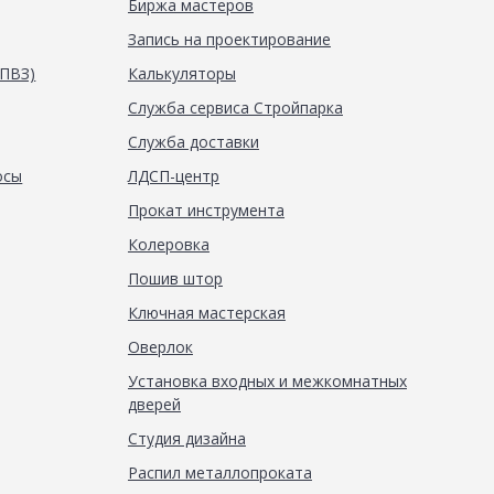
Биржа мастеров
Запись на проектирование
(ПВЗ)
Калькуляторы
Служба сервиса Стройпарка
Служба доставки
осы
ЛДСП-центр
Прокат инструмента
Колеровка
Пошив штор
Ключная мастерская
Оверлок
Установка входных и межкомнатных
дверей
Студия дизайна
Распил металлопроката