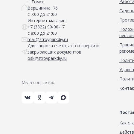
Работа
г. Томск
Вершинина, 76
Садовы
с 7:00 до 21:00
Против
Интернет-магазин:
+7 (3822) 90-00-17
Положе
с 8:00 до 21:00
персон
mail@stroyparkdiy.ru
Правил
Для запроса счета, актов сверки и
рекоме
закрывающих документов
osk@stroyparkdiy.ru
Полити
Удален
Полити
Мы в соц. сетях:
Конта
Пост
Как ст
Дейст