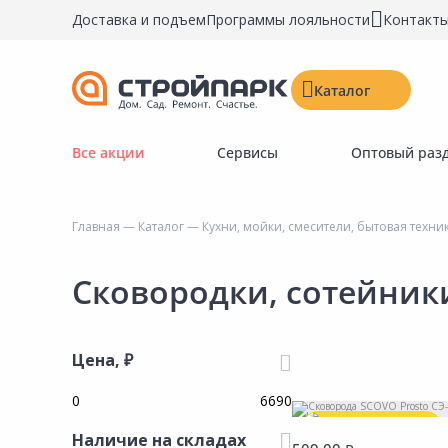
Доставка и подъем
Программы лояльности
Контакт
Каталог
Все акции
Сервисы
Оптовый раз
Строительные материалы
Двери, окна, замки
Главная
—
Каталог
—
Кухни, мойки, смесители, бытовая техни
Инструменты и крепёж
Напольные покрытия
Сковородки, сотейник
Керамическая плитка
Обои
Цена, ₽
Потолочные и стеновые покрытия
Краски, герметики, пропитки
Самая низкая цена
Наличие на складах