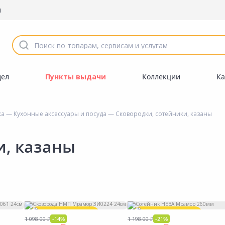
ы
дел
Пункты выдачи
Коллекции
Ка
ка
—
Кухонные аксессуары и посуда
— Сковородки, сотейники, казаны
и, казаны
Акция
*
Акция
*
1 098.00 ₽
-14%
1 198.00 ₽
-21%