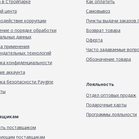
 в Стройпарке
Как оплатить
й центр
Самовывоз
одействие коррупции
Пункты выдачи заказов 
ние о порядке обработки
Возврат товара
альных данных
Оферта
а применения
Часто задаваемые вопр
ндательных технологий
Обозначение товара
ка конфиденциальности
ие аккаунта
ка безопасности Paygine
Лояльность
кты
Отдел оптовых продаж
Подарочные карты
Программы лояльности
авщикам
ать поставщиком
вующим поставщикам