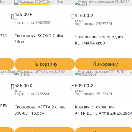
Выгодная цена
425.00 ₽
516.00 ₽
за шт
за шт
Код товара:
34629501
Код товара:
23067301
776
Сковорода SCOVO Colibri
Чапельник-сковородник
Сравнить
Сравнить
Сравни
16см
Добавить в Избранное
Добавить в Избранное
Добавит
KUKMARA скв01
Наличие на складах
Наличие на складах
Наличие
В корзину
В корзину
586.00 ₽
609.00 ₽
за шт
за шт
Код товара:
22555001
Код товара:
35136401
YREX
Сковорода VETTA 2 слива
Крышка стеклянная
Сравнить
Сравнить
Сравни
Добавить в Избранное
Добавить в Избранное
Добавит
808-001 15,5см
ATTRIBUTE Arma 24/26/28с
Наличие на складах
Наличие на складах
Наличие