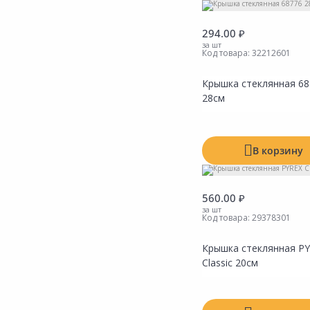
294.00 ₽
за шт
Код товара:
32212601
Крышка стеклянная 68
28см
В корзину
560.00 ₽
за шт
Код товара:
29378301
Крышка стеклянная P
Classic 20см