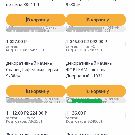
Наличие на складах
Наличие на складах
венский 30011-1
9х38см
В корзину
В корзину
кратно упаковке
кратно упаковке
1 027.00 ₽
1 046.00 ₽
2 092.00 ₽
за упак
за упак
за м2
Код товара:
15499001
Код товара:
7863701
Декоративный камень
Декоративный камень
Сланец Рифейский серый
ФОРТКАМ Плоский
Сравнить
Сравнить
Добавить в Избранное
Добавить в Избранное
Наличие на складах
Наличие на складах
9х38см
Дворцовый 11031
В корзину
В корзину
кратно упаковке
Новинка
Товар под заказ
1 112.00 ₽
2 224.00 ₽
1 136.00 ₽
за упак
за м2
за упак
кратно упаковке
Код товара:
7863501
Код товара:
8248601
Декоративный камень
Декоративный камень