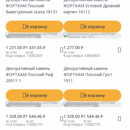
ФОРТКАМ Плоский
ФОРТКАМ Угловой Древний
Сравнить
Сравнить
Добавить в Избранное
Добавить в Избранное
Наличие на складах
Наличие на складах
Выветренная скала 18131
кирпич 16112
В корзину
В корзину
кратно упаковке
1 231.00 ₽
1 431.65 ₽
1 277.00 ₽
за упак
за м2
за упак
Код товара:
10082601
Код товара:
34884601
Декоративный камень
Декоративный камень
ФОРТКАМ Плоский Риф
ФОРТКАМ Плоский Грот
Сравнить
Сравнить
Добавить в Избранное
Добавить в Избранное
Наличие на складах
Наличие на складах
20011-1
1911
В корзину
В корзину
кратно упаковке
кратно упаковке
1 328.00 ₽
1 544.46 ₽
1 328.00 ₽
1 544.46 ₽
за упак
за м2
за упак
за м2
Код товара:
10082101
Код товара:
10082701