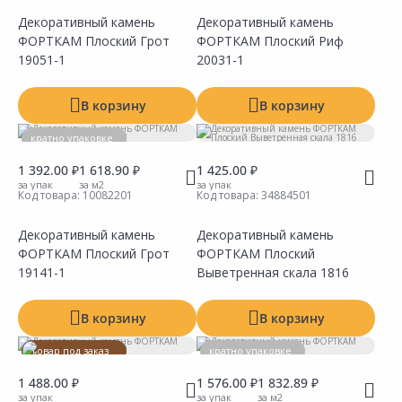
Декоративный камень
Декоративный камень
ФОРТКАМ Плоский Грот
ФОРТКАМ Плоский Риф
Сравнить
Сравнить
Добавить в Избранное
Добавить в Избранное
Наличие на складах
Наличие на складах
19051-1
20031-1
В корзину
В корзину
кратно упаковке
1 392.00 ₽
1 618.90 ₽
1 425.00 ₽
за упак
за м2
за упак
Код товара:
10082201
Код товара:
34884501
Декоративный камень
Декоративный камень
ФОРТКАМ Плоский Грот
ФОРТКАМ Плоский
Сравнить
Сравнить
Добавить в Избранное
Добавить в Избранное
Наличие на складах
Наличие на складах
19141-1
Выветренная скала 1816
В корзину
В корзину
Товар под заказ
кратно упаковке
кратно упаковке
1 488.00 ₽
1 576.00 ₽
1 832.89 ₽
за упак
за упак
за м2