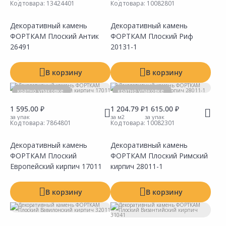
Код товара:
13424401
Код товара:
10082801
Декоративный камень
Декоративный камень
ФОРТКАМ Плоский Антик
ФОРТКАМ Плоский Риф
Сравнить
Сравнить
Добавить в Избранное
Добавить в Избранное
Наличие на складах
Наличие на складах
26491
20131-1
В корзину
В корзину
кратно упаковке
кратно упаковке
1 595.00 ₽
1 204.79 ₽
1 615.00 ₽
за упак
за м2
за упак
Код товара:
7864801
Код товара:
10082301
Декоративный камень
Декоративный камень
ФОРТКАМ Плоский
ФОРТКАМ Плоский Римский
Сравнить
Сравнить
Добавить в Избранное
Добавить в Избранное
Наличие на складах
Наличие на складах
Европейский кирпич 17011
кирпич 28011-1
В корзину
В корзину