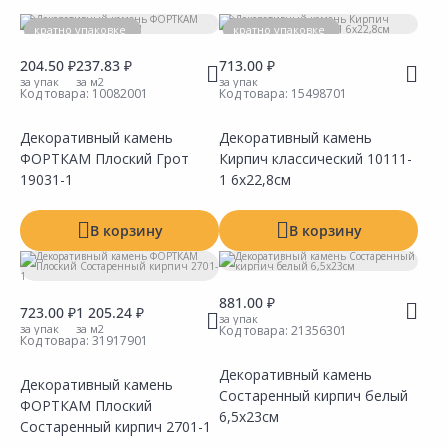
Тип
кратно упаковке
кратно упаковке
204.50 ₽
237.83 ₽
713.00 ₽
Производитель
за упак
за м2
за упак
Код товара:
10082001
Код товара:
15498701
Размер
Декоративный камень
Декоративный камень
Материал
ФОРТКАМ Плоский Грот
Кирпич классический 10111-
19031-1
1 6х22,8см
Количество штук в упаковке
Площадь в упаковке
В корзину
В корзину
881.00 ₽
723.00 ₽
1 205.24 ₽
за упак
за упак
за м2
Код товара:
21356301
Код товара:
31917901
Декоративный камень
Декоративный камень
Состаренный кирпич белый
ФОРТКАМ Плоский
Сравнить
Сравнить
Показать все
Добавить в Избранное
Добавить в Избранное
Наличие на складах
Наличие на складах
6,5х23см
Состаренный кирпич 2701-1