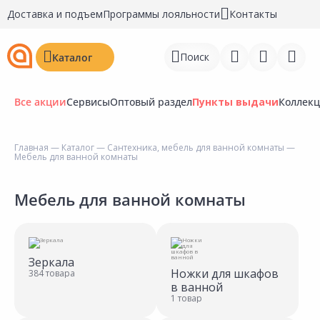
Доставка и подъем
Программы лояльности
Контакты
Поиск
Каталог
Все акции
Сервисы
Оптовый раздел
Пункты выдачи
Коллек
Главная
—
Каталог
—
Сантехника, мебель для ванной комнаты
—
Мебель для ванной комнаты
Войти
Регистрация
Мебель для ванной комнаты
Перейти к сравнению
Избранное
Зеркала
Ножки для шкафов
384 товара
Недавно просмотренные
в ванной
1 товар
товары