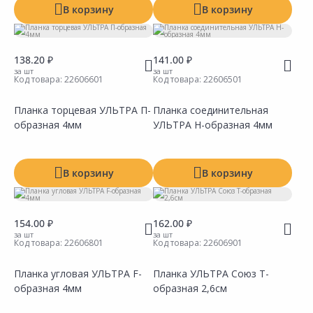
В корзину
В корзину
138.20 ₽
141.00 ₽
за шт
за шт
Код товара:
22606601
Код товара:
22606501
Планка торцевая УЛЬТРА П-
Планка соединительная
образная 4мм
УЛЬТРА Н-образная 4мм
Сравнить
Сравнить
Добавить в Избранное
Добавить в Избранное
Наличие на складах
Наличие на складах
В корзину
В корзину
154.00 ₽
162.00 ₽
за шт
за шт
Код товара:
22606801
Код товара:
22606901
Планка угловая УЛЬТРА F-
Планка УЛЬТРА Союз Т-
образная 4мм
образная 2,6см
Сравнить
Сравнить
Добавить в Избранное
Добавить в Избранное
Наличие на складах
Наличие на складах