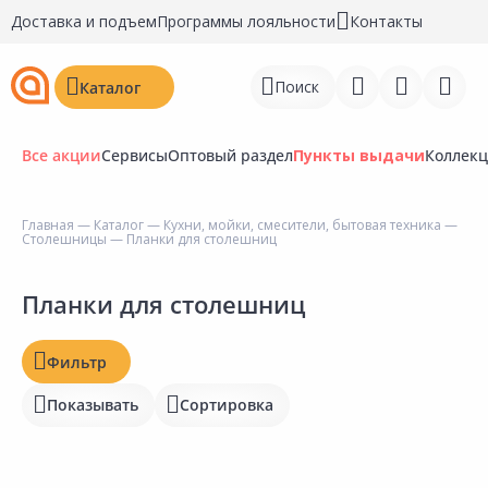
Доставка и подъем
Программы лояльности
Контакты
Поиск
Каталог
Все акции
Сервисы
Оптовый раздел
Пункты выдачи
Коллек
Цена, ₽
Главная
—
Каталог
—
Кухни, мойки, смесители, бытовая техника
—
Столешницы
— Планки для столешниц
Войти
Регистрация
Планки для столешниц
Наличие на складах
Статус
Перейти к сравнению
Фильтр
Отзывы
Избранное
Показывать
Сортировка
Рейтинг
Недавно просмотренные
товары
Бирка