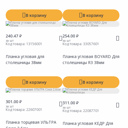
В корзину
В корзину
240.47 ₽
254.00 ₽
за шт
за шт
Код товара:
13156001
Код товара:
33057601
Планка угловая для
Планка угловая BOYARD Для
столешницы 38мм
столешницы R3 38мм
Сравнить
Сравнить
Добавить в Избранное
Добавить в Избранное
Наличие на складах
Наличие на складах
В корзину
В корзину
301.00 ₽
311.00 ₽
за шт
за шт
Код товара:
22607001
Код товара:
22087701
Планка торцевая УЛЬТРА
Планка угловая КЕДР Для