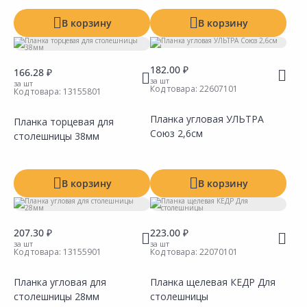
В корзину
В корзину
182.00 ₽
166.28 ₽
за шт
за шт
Код товара:
22607101
Код товара:
13155801
Планка угловая УЛЬТРА
Планка торцевая для
Союз 2,6см
столешницы 38мм
Сравнить
Сравнить
Добавить в Избранное
Добавить в Избранное
Наличие на складах
Наличие на складах
В корзину
В корзину
207.30 ₽
223.00 ₽
за шт
за шт
Код товара:
13155901
Код товара:
22070101
Планка угловая для
Планка щелевая КЕДР Для
столешницы 28мм
столешницы
Сравнить
Сравнить
Добавить в Избранное
Добавить в Избранное
Наличие на складах
Наличие на складах