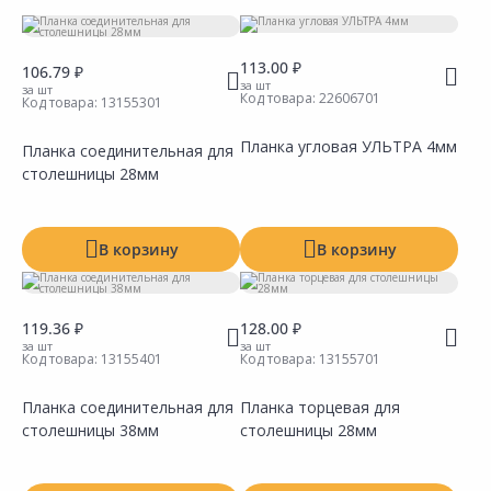
Вид
113.00 ₽
Материал
106.79 ₽
за шт
за шт
Код товара:
22606701
Код товара:
13155301
Цвет
Планка угловая УЛЬТРА 4мм
Планка соединительная для
Производитель
столешницы 28мм
В корзину
В корзину
119.36 ₽
128.00 ₽
за шт
за шт
Код товара:
13155401
Код товара:
13155701
Планка соединительная для
Планка торцевая для
столешницы 38мм
столешницы 28мм
Сравнить
Сравнить
Добавить в Избранное
Добавить в Избранное
Наличие на складах
Наличие на складах