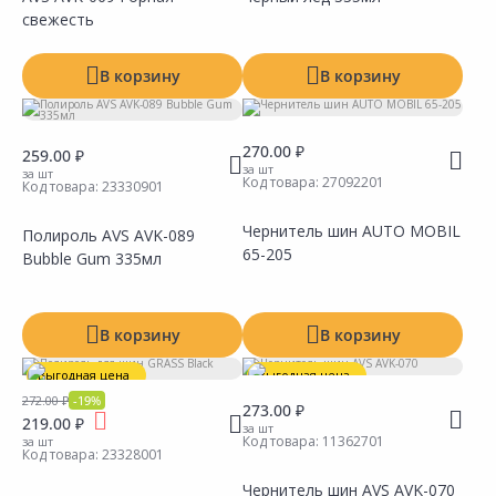
Добавить в Избранное
Добавить в Избранное
Наличие на складах
Наличие на складах
свежесть
В корзину
В корзину
270.00 ₽
259.00 ₽
за шт
за шт
Код товара:
27092201
Код товара:
23330901
Чернитель шин AUTO MOBIL
Полироль AVS AVK-089
65-205
Bubble Gum 335мл
Сравнить
Сравнить
Добавить в Избранное
Добавить в Избранное
Наличие на складах
Наличие на складах
В корзину
В корзину
Выгодная цена
Выгодная цена
272.00 ₽
-19%
Акция
*
273.00 ₽
219.00 ₽
за шт
Код товара:
11362701
за шт
Код товара:
23328001
Чернитель шин AVS AVK-070