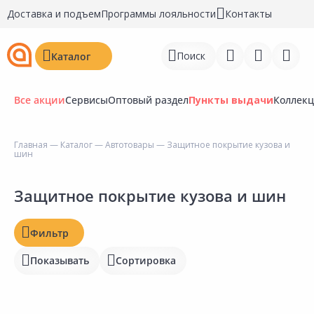
Доставка и подъем
Программы лояльности
Контакты
Поиск
Каталог
Все акции
Сервисы
Оптовый раздел
Пункты выдачи
Коллек
Цена, ₽
Главная
—
Каталог
—
Автотовары
— Защитное покрытие кузова и
шин
Войти
Наличие на складах
Регистрация
Защитное покрытие кузова и шин
Статус
Перейти к сравнению
Фильтр
Отзывы
Избранное
Показывать
Сортировка
Рейтинг
Недавно просмотренные
товары
Бирка