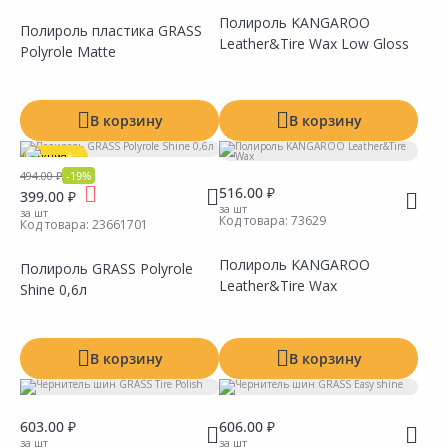
Полироль KANGAROO
Полироль пластика GRASS
Leather&Tire Wax Low Gloss
Polyrole Matte
Сравнить
Сравнить
Добавить в Избранное
Добавить в Избранное
Наличие на складах
Наличие на складах
В корзину
В корзину
Акция
*
494.00 ₽
-19%
516.00 ₽
399.00 ₽
за шт
за шт
Код товара:
73629
Код товара:
23661701
Полироль KANGAROO
Полироль GRASS Polyrole
Leather&Tire Wax
Shine 0,6л
Сравнить
Сравнить
Добавить в Избранное
Добавить в Избранное
Наличие на складах
Наличие на складах
В корзину
В корзину
603.00 ₽
606.00 ₽
за шт
за шт