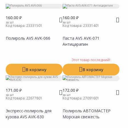
Тип
Производитель
160.00 ₽
160.00 ₽
за шт
за шт
Код товара:
23331501
Код товара:
23331401
Полироль AVS AVK-066
Паста AVS AVK-071
Антицарапин
Этот товар последний!
В корзину
В корзину
171.00 ₽
172.00 ₽
за шт
за шт
Код товара:
22677801
Код товара:
27091601
Экспресс-полироль для
Полироль АВТОМАСТЕР
кузова AVS AVK-630
Морская свежесть
Сравнить
Сравнить
Добавить в Избранное
Добавить в Избранное
Наличие на складах
Наличие на складах