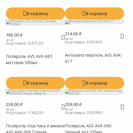
В корзину
В корзину
214.00 ₽
180.00 ₽
за шт
за шт
Код товара:
22674601
Код товара:
23331201
Антизапотеватель AVS AVK-
Полироль AVS AVK-683
617
матовая 500мл
Сравнить
Сравнить
Добавить в Избранное
Добавить в Избранное
Наличие на складах
Наличие на складах
В корзину
В корзину
259.00 ₽
259.00 ₽
за шт
за шт
Код товара:
11362201
Код товара:
23330801
Полироль пластика и винила
Полироль AVS AVK-090
AVS AVK-069 Горная
Черный лед 335мл
Сравнить
Сравнить