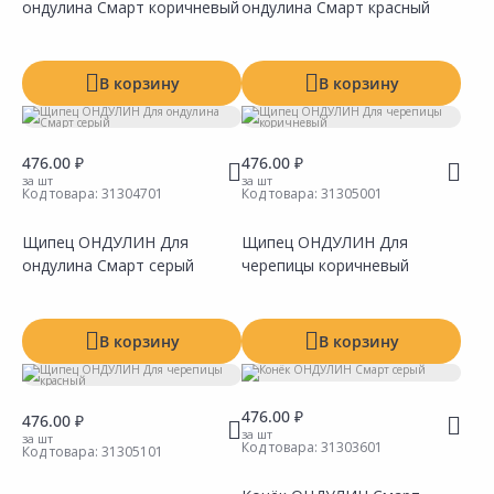
ондулина Смарт коричневый
ондулина Смарт красный
Сравнить
Сравнить
Добавить в Избранное
Добавить в Избранное
Наличие на складах
Наличие на складах
В корзину
В корзину
476.00 ₽
476.00 ₽
за шт
за шт
Код товара:
31304701
Код товара:
31305001
Щипец ОНДУЛИН Для
Щипец ОНДУЛИН Для
ондулина Смарт серый
черепицы коричневый
Сравнить
Сравнить
Добавить в Избранное
Добавить в Избранное
Наличие на складах
Наличие на складах
В корзину
В корзину
476.00 ₽
476.00 ₽
за шт
за шт
Код товара:
31303601
Код товара:
31305101