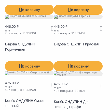
В корзину
В корзину
446.00 ₽
446.00 ₽
за шт
за шт
Код товара:
31303301
Код товара:
31303401
Ендова ОНДУЛИН
Ендова ОНДУЛИН Красная
Коричневая
Сравнить
Сравнить
Добавить в Избранное
Добавить в Избранное
Наличие на складах
Наличие на складах
В корзину
В корзину
476.00 ₽
476.00 ₽
за шт
за шт
Код товара:
31303901
Код товара:
31304001
Конёк ОНДУЛИН Смарт
Конёк ОНДУЛИН Для
красный
черепицы графит
Сравнить
Сравнить
Добавить в Избранное
Добавить в Избранное
Наличие на складах
Наличие на складах