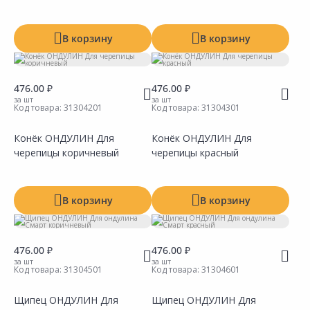
В корзину
В корзину
476.00 ₽
476.00 ₽
за шт
за шт
Код товара:
31304201
Код товара:
31304301
Конёк ОНДУЛИН Для
Конёк ОНДУЛИН Для
черепицы коричневый
черепицы красный
Сравнить
Сравнить
Добавить в Избранное
Добавить в Избранное
Наличие на складах
Наличие на складах
В корзину
В корзину
476.00 ₽
476.00 ₽
за шт
за шт
Код товара:
31304501
Код товара:
31304601
Щипец ОНДУЛИН Для
Щипец ОНДУЛИН Для