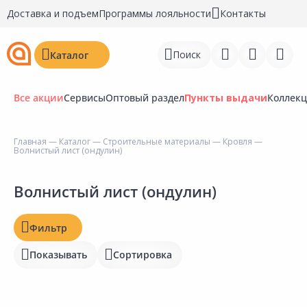
Доставка и подъем
Программы лояльности
Контакты
Поиск
Каталог
Все акции
Сервисы
Оптовый раздел
Пункты выдачи
Коллек
Цена, ₽
Главная
—
Каталог
—
Строительные материалы
—
Кровля
—
Волнистый лист (ондулин)
Войти
Наличие на складах
Регистрация
Волнистый лист (ондулин)
Статус
Перейти к сравнению
Фильтр
Отзывы
Избранное
Показывать
Сортировка
Рейтинг
Недавно просмотренные
Бирка
товары