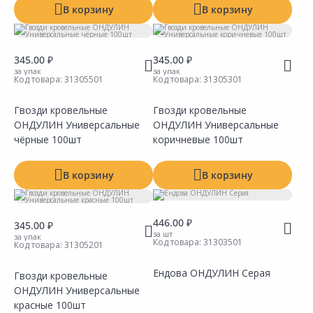
В корзину
В корзину
345.00 ₽
345.00 ₽
за упак
за упак
Код товара:
31305501
Код товара:
31305301
Гвозди кровельные
Гвозди кровельные
ОНДУЛИН Универсальные
ОНДУЛИН Универсальные
Сравнить
Сравнить
Добавить в Избранное
Добавить в Избранное
Наличие на складах
Наличие на складах
чёрные 100шт
коричневые 100шт
В корзину
В корзину
446.00 ₽
345.00 ₽
за шт
за упак
Код товара:
31303501
Код товара:
31305201
Ендова ОНДУЛИН Серая
Гвозди кровельные
ОНДУЛИН Универсальные
Сравнить
Сравнить
Добавить в Избранное
Добавить в Избранное
Наличие на складах
Наличие на складах
красные 100шт