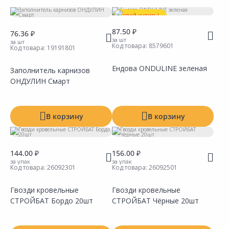
Тип
Успей купить!
87.50 ₽
76.36 ₽
за шт
за шт
Код товара:
8579601
Код товара:
19191801
Ендова ONDULINE зеленая
Заполнитель карнизов
ОНДУЛИН Смарт
В корзину
В корзину
144.00 ₽
156.00 ₽
за упак
за упак
Код товара:
26092301
Код товара:
26092501
Гвозди кровельные
Гвозди кровельные
СТРОЙБАТ Бордо 20шт
СТРОЙБАТ Чёрные 20шт
Сравнить
Сравнить
Добавить в Избранное
Добавить в Избранное
Наличие на складах
Наличие на складах