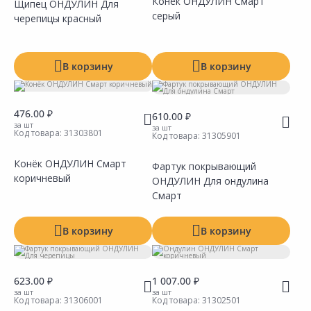
Конёк ОНДУЛИН Смарт
Щипец ОНДУЛИН Для
серый
черепицы красный
Сравнить
Сравнить
Добавить в Избранное
Добавить в Избранное
Наличие на складах
Наличие на складах
В корзину
В корзину
476.00 ₽
610.00 ₽
за шт
за шт
Код товара:
31303801
Код товара:
31305901
Конёк ОНДУЛИН Смарт
Фартук покрывающий
коричневый
ОНДУЛИН Для ондулина
Сравнить
Сравнить
Добавить в Избранное
Добавить в Избранное
Наличие на складах
Наличие на складах
Смарт
В корзину
В корзину
623.00 ₽
1 007.00 ₽
за шт
за шт
Код товара:
31306001
Код товара:
31302501