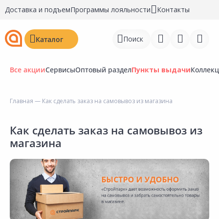
Доставка и подъем
Программы лояльности
Контакты
Поиск
Каталог
Все акции
Сервисы
Оптовый раздел
Пункты выдачи
Коллек
Главная
— Как сделать заказ на самовывоз из магазина
Войти
Как сделать заказ на самовывоз из
Регистрация
магазина
Перейти к сравнению
Избранное
Недавно просмотренные
товары