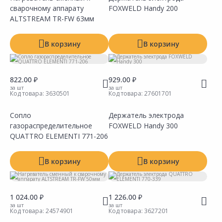
сварочному аппарату
FOXWELD Handy 200
Сравнить
Сравнить
Добавить в Избранное
Добавить в Избранное
Наличие на складах
Наличие на складах
ALTSTREAM TR-FW 63мм
В корзину
В корзину
822.00 ₽
929.00 ₽
за шт
за шт
Код товара:
3630501
Код товара:
27601701
Сопло
Держатель электрода
газораспределительное
FOXWELD Handy 300
Сравнить
Сравнить
Добавить в Избранное
Добавить в Избранное
Наличие на складах
Наличие на складах
QUATTRO ELEMENTI 771-206
В корзину
В корзину
1 024.00 ₽
1 226.00 ₽
за шт
за шт
Код товара:
24574901
Код товара:
3627201