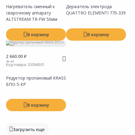
Нагреватель сменный к
Держатель электрода
сварочному аппарату
QUATTRO ELEMENTI 770-339
Сравнить
Сравнить
Добавить в Избранное
Добавить в Избранное
Наличие на складах
Наличие на складах
ALTSTREAM TR-FW 50мм
В корзину
В корзину
2 660.00 ₽
за шт
Код товара:
33094501
Редуктор пропановый KRASS
БПО-5-КР
Сравнить
Сравнить
Добавить в Избранное
Добавить в Избранное
Наличие на складах
Наличие на складах
В корзину
Загрузить еще