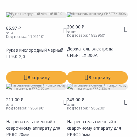
Тип
Производитель
206.00 ₽
85.97 ₽
за шт
за м
Код товара:
19839601
Код товара:
11951101
Держатель электрода
Рукав кислородный чёрный
СИБРТЕХ 300А
III-9,0-2,0
В корзину
В корзину
211.00 ₽
243.00 ₽
за шт
за шт
Код товара:
19881901
Код товара:
19882001
Нагреватель сменный к
Нагреватель сменный к
сварочному аппарату для
сварочному аппарату для
Сравнить
Сравнить
Добавить в Избранное
Добавить в Избранное
Наличие на складах
Наличие на складах
PPRC 20мм
PPRC 25мм