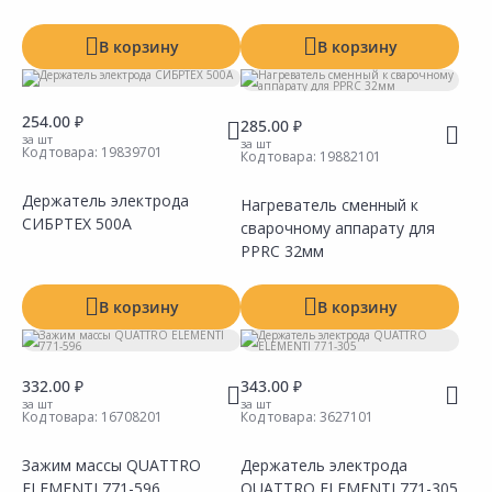
В корзину
В корзину
254.00 ₽
285.00 ₽
за шт
за шт
Код товара:
19839701
Код товара:
19882101
Держатель электрода
Нагреватель сменный к
СИБРТЕХ 500А
сварочному аппарату для
Сравнить
Сравнить
Добавить в Избранное
Добавить в Избранное
Наличие на складах
Наличие на складах
PPRC 32мм
В корзину
В корзину
332.00 ₽
343.00 ₽
за шт
за шт
Код товара:
16708201
Код товара:
3627101
Зажим массы QUATTRO
Держатель электрода
ELEMENTI 771-596
QUATTRO ELEMENTI 771-305
Сравнить
Сравнить