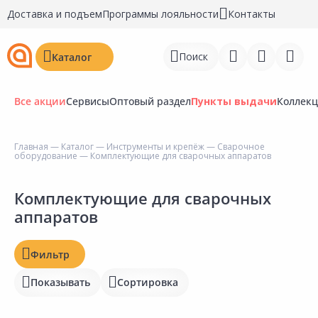
Доставка и подъем
Программы лояльности
Контакты
Поиск
Каталог
Все акции
Сервисы
Оптовый раздел
Пункты выдачи
Коллек
Цена, ₽
Главная
—
Каталог
—
Инструменты и крепёж
—
Сварочное
оборудование
— Комплектующие для сварочных аппаратов
Войти
Наличие на складах
Регистрация
Комплектующие для сварочных
аппаратов
Статус
Перейти к сравнению
Отзывы
Избранное
Фильтр
Рейтинг
Показывать
Сортировка
Недавно просмотренные
товары
Бирка