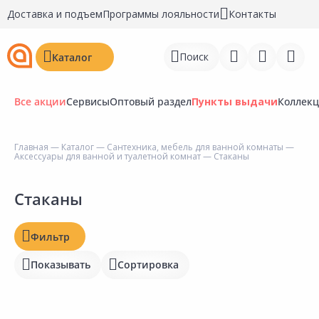
Доставка и подъем
Программы лояльности
Контакты
Поиск
Каталог
Все акции
Сервисы
Оптовый раздел
Пункты выдачи
Коллек
Цена, ₽
Главная
—
Каталог
—
Сантехника, мебель для ванной комнаты
—
Аксессуары для ванной и туалетной комнат
— Стаканы
Войти
Регистрация
Стаканы
Наличие на складах
Перейти к сравнению
Статус
Фильтр
Избранное
Отзывы
Показывать
Сортировка
Недавно просмотренные
Рейтинг
товары
Бирка