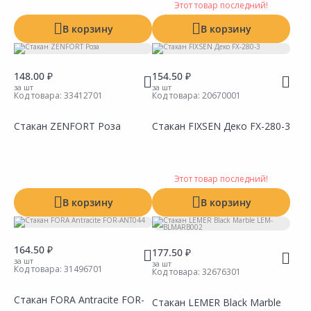
Этот товар последний!
В корзину
В корзину
148.00 ₽
154.50 ₽
за шт
за шт
Код товара:
33412701
Код товара:
20670001
Стакан ZENFORT Роза
Стакан FIXSEN Деко FX-280-3
Сравнить
Сравнить
Добавить в Избранное
Добавить в Избранное
Наличие на складах
Наличие на складах
Этот товар последний!
В корзину
В корзину
164.50 ₽
177.50 ₽
за шт
за шт
Код товара:
31496701
Код товара:
32676301
Стакан FORA Antracite FOR-
Стакан LEMER Black Marble