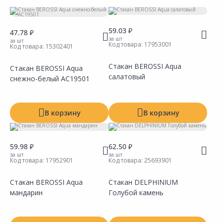
Вид
59.03 ₽
47.78 ₽
Материал
за шт
за шт
Код товара:
17953001
Код товара:
15302401
Способ монтажа
Стакан BEROSSI Aqua
Стакан BEROSSI Aqua
Цветовая палитра
салатовый
снежно-белый АС19501
Производитель
Тип
В корзину
В корзину
59.98 ₽
62.50 ₽
за шт
за шт
Код товара:
17952901
Код товара:
25693901
Стакан BEROSSI Aqua
Стакан DELPHINIUM
Показать все
мандарин
Голубой камень
Сравнить
Сравнить
Добавить в Избранное
Добавить в Избранное
Наличие на складах
Наличие на складах