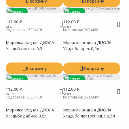
В корзину
В корзину
Новинка
Новинка
112.00 ₽
112.00 ₽
за шт
за шт
Код товара:
35334701
Код товара:
35334601
Морилка водная ДИОЛА
Морилка водная ДИОЛА
Усадьба мокко 0,5л
Усадьба орех 0,5л
Сравнить
Сравнить
Добавить в Избранное
Добавить в Избранное
Наличие на складах
Наличие на складах
В корзину
В корзину
Новинка
Новинка
112.00 ₽
112.00 ₽
за шт
за шт
Код товара:
35334501
Код товара:
35334401
Морилка водная ДИОЛА
Морилка водная ДИОЛА
Усадьба рабина 0,5л
Усадьба лиственница 0,5л
Сравнить
Сравнить
Добавить в Избранное
Добавить в Избранное
Наличие на складах
Наличие на складах