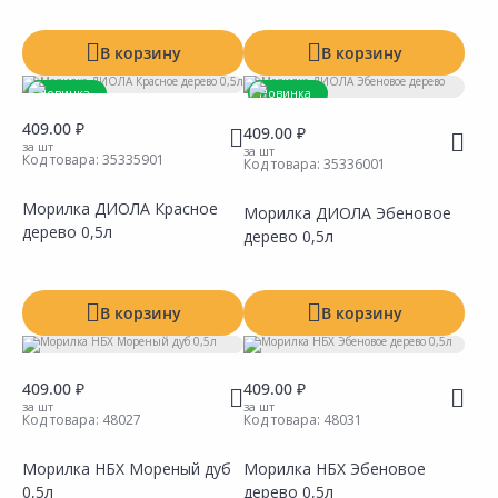
В корзину
В корзину
Новинка
Новинка
409.00 ₽
409.00 ₽
за шт
за шт
Код товара:
35335901
Код товара:
35336001
Морилка ДИОЛА Красное
Морилка ДИОЛА Эбеновое
дерево 0,5л
дерево 0,5л
Сравнить
Сравнить
Добавить в Избранное
Добавить в Избранное
Наличие на складах
Наличие на складах
В корзину
В корзину
409.00 ₽
409.00 ₽
за шт
за шт
Код товара:
48027
Код товара:
48031
Морилка НБХ Мореный дуб
Морилка НБХ Эбеновое
0,5л
дерево 0,5л
Сравнить
Сравнить