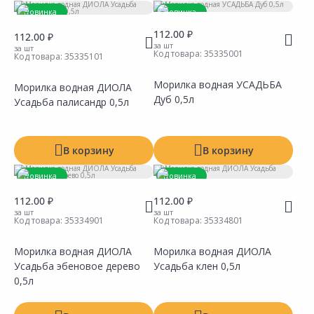
Новинка
Новинка
Цвет
112.00 ₽
112.00 ₽
Производитель
за шт
за шт
Код товара:
35335001
Код товара:
35335101
Тип
Морилка водная УСАДЬБА
Морилка водная ДИОЛА
Дуб 0,5л
Усадьба палисандр 0,5л
В корзину
В корзину
Новинка
Новинка
112.00 ₽
112.00 ₽
за шт
за шт
Код товара:
35334901
Код товара:
35334801
Показать все
Морилка водная ДИОЛА
Морилка водная ДИОЛА
Усадьба эбеновое дерево
Усадьба клен 0,5л
Сравнить
Сравнить
Добавить в Избранное
Добавить в Избранное
Наличие на складах
Наличие на складах
0,5л