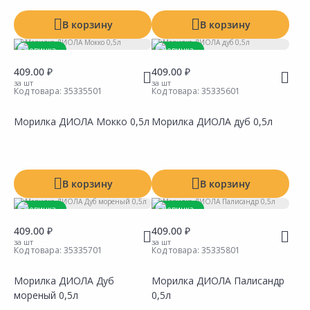
В корзину
В корзину
Новинка
Новинка
409.00 ₽
409.00 ₽
за шт
за шт
Код товара:
35335501
Код товара:
35335601
Морилка ДИОЛА Мокко 0,5л
Морилка ДИОЛА дуб 0,5л
Сравнить
Сравнить
Добавить в Избранное
Добавить в Избранное
Наличие на складах
Наличие на складах
В корзину
В корзину
Новинка
Новинка
409.00 ₽
409.00 ₽
за шт
за шт
Код товара:
35335701
Код товара:
35335801
Морилка ДИОЛА Дуб
Морилка ДИОЛА Палисандр
мореный 0,5л
0,5л
Сравнить
Сравнить
Добавить в Избранное
Добавить в Избранное
Наличие на складах
Наличие на складах