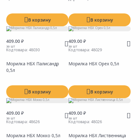
Добавить в Избранное
Добавить в Избранное
Наличие на складах
Наличие на складах
В корзину
В корзину
409.00 ₽
409.00 ₽
за шт
за шт
Код товара:
48030
Код товара:
48029
Морилка НБХ Палисандр
Морилка НБХ Орех 0,5л
0,5л
Сравнить
Сравнить
Добавить в Избранное
Добавить в Избранное
Наличие на складах
Наличие на складах
В корзину
В корзину
409.00 ₽
409.00 ₽
за шт
за шт
Код товара:
48626
Код товара:
48026
Морилка НБХ Мокко 0,5л
Морилка НБХ Лиственница