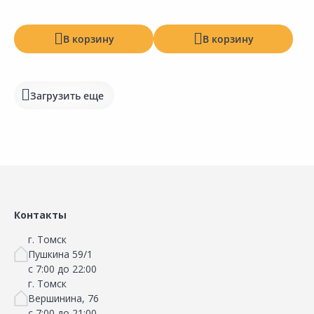
В корзину
В корзину
Загрузить еще
Сравнить
Сравнить
Добавить в Избранное
Добавить в Избранное
Наличие на складах
Наличие на складах
Контакты
г. Томск
Пушкина 59/1
с 7:00 до 22:00
г. Томск
Вершинина, 76
с 7:00 до 21:00