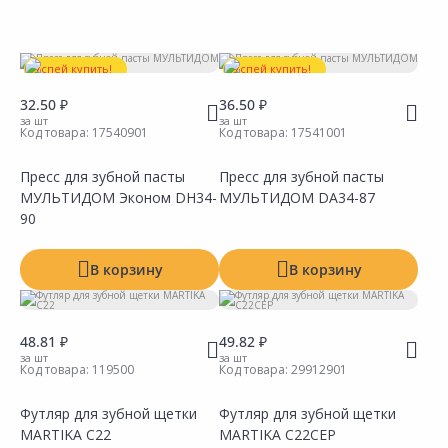
Тип
Цвет
Успей купить!
Успей купить!
Производитель
32.50 ₽
36.50 ₽
за шт
за шт
Код товара:
17540901
Код товара:
17541001
Пресс для зубной пасты
Пресс для зубной пасты
МУЛЬТИДОМ Эконом DH34-
МУЛЬТИДОМ DA34-87
90
В корзину
В корзину
48.81 ₽
49.82 ₽
за шт
за шт
Код товара:
119500
Код товара:
29912901
Футляр для зубной щетки
Футляр для зубной щетки
MARTIKA С22
MARTIKA С22СЕР
Сравнить
Сравнить
Добавить в Избранное
Добавить в Избранное
Наличие на складах
Наличие на складах