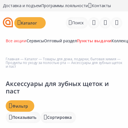
Доставка и подъем
Программы лояльности
Контакты
Поиск
Каталог
Все акции
Сервисы
Оптовый раздел
Пункты выдачи
Коллек
Цена, ₽
Главная
—
Каталог
—
Товары для дома, подарки, бытовая химия
—
Продукты по уходу за полостью рта
— Аксессуары для зубных щеток
Войти
и паст
Наличие на складах
Регистрация
Аксессуары для зубных щеток и
Статус
паст
Перейти к сравнению
Отзывы
Избранное
Фильтр
Рейтинг
Недавно просмотренные
Показывать
Сортировка
товары
Бирка