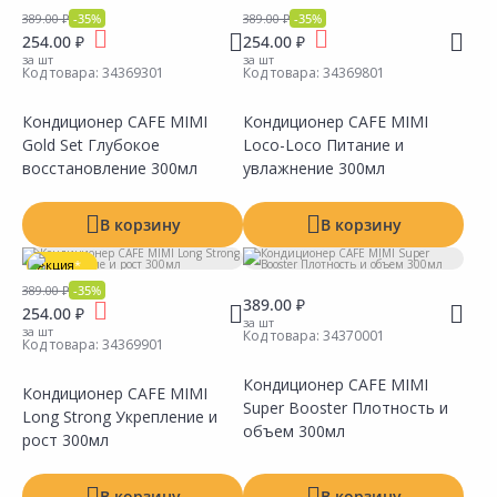
389.00 ₽
-35%
389.00 ₽
-35%
254.00 ₽
254.00 ₽
за шт
за шт
Код товара:
34369301
Код товара:
34369801
Кондиционер CAFE MIMI
Кондиционер CAFE MIMI
Gold Set Глубокое
Loco-Loco Питание и
Сравнить
Сравнить
Добавить в Избранное
Добавить в Избранное
Наличие на складах
Наличие на складах
восстановление 300мл
увлажнение 300мл
В корзину
В корзину
Акция
*
389.00 ₽
-35%
389.00 ₽
254.00 ₽
за шт
за шт
Код товара:
34370001
Код товара:
34369901
Кондиционер CAFE MIMI
Кондиционер CAFE MIMI
Super Booster Плотность и
Long Strong Укрепление и
Сравнить
Сравнить
Добавить в Избранное
Добавить в Избранное
Наличие на складах
Наличие на складах
объем 300мл
рост 300мл
В корзину
В корзину