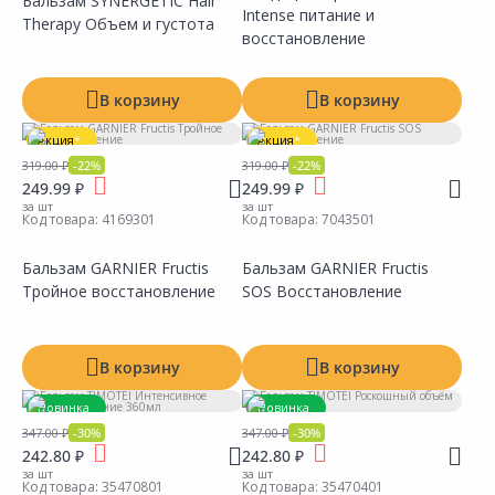
Бальзам SYNERGETIC Hair
Intense питание и
Therapy Объем и густота
Сравнить
Сравнить
Добавить в Избранное
Добавить в Избранное
Наличие на складах
Наличие на складах
восстановление
В корзину
В корзину
Акция
*
Акция
*
319.00 ₽
-22%
319.00 ₽
-22%
249.99 ₽
249.99 ₽
за шт
за шт
Код товара:
4169301
Код товара:
7043501
Бальзам GARNIER Fructis
Бальзам GARNIER Fructis
Тройное восстановление
SOS Восстановление
Сравнить
Сравнить
Добавить в Избранное
Добавить в Избранное
Наличие на складах
Наличие на складах
В корзину
В корзину
Новинка
Новинка
347.00 ₽
-30%
347.00 ₽
-30%
Акция
*
Акция
*
242.80 ₽
242.80 ₽
за шт
за шт
Код товара:
35470801
Код товара:
35470401