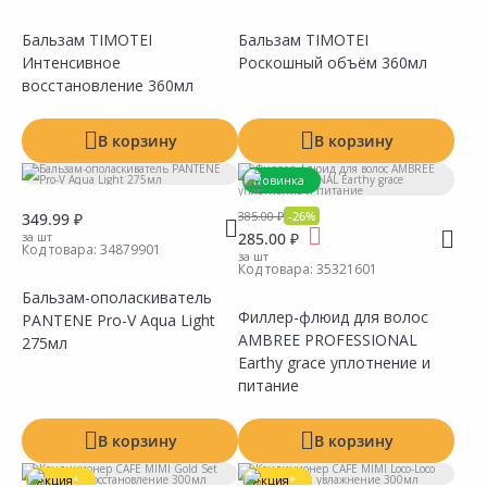
Бальзам TIMOTEI
Бальзам TIMOTEI
Интенсивное
Роскошный объём 360мл
Сравнить
Сравнить
Добавить в Избранное
Добавить в Избранное
Наличие на складах
Наличие на складах
восстановление 360мл
В корзину
В корзину
Новинка
Акция
*
385.00 ₽
-26%
349.99 ₽
за шт
285.00 ₽
Код товара:
34879901
за шт
Код товара:
35321601
Бальзам-ополаскиватель
Филлер-флюид для волос
PANTENE Pro-V Aqua Light
Сравнить
Сравнить
Добавить в Избранное
Добавить в Избранное
AMBREE PROFESSIONAL
Наличие на складах
Наличие на складах
275мл
Earthy grace уплотнение и
питание
В корзину
В корзину
Акция
*
Акция
*