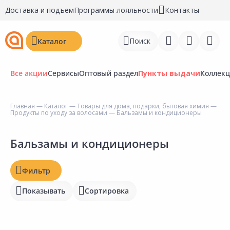
Доставка и подъем
Программы лояльности
Контакты
Поиск
Каталог
Все акции
Сервисы
Оптовый раздел
Пункты выдачи
Коллек
Цена, ₽
Главная
—
Каталог
—
Товары для дома, подарки, бытовая химия
—
Продукты по уходу за волосами
— Бальзамы и кондиционеры
Войти
Регистрация
Бальзамы и кондиционеры
Наличие на складах
Перейти к сравнению
Статус
Фильтр
Избранное
Отзывы
Показывать
Сортировка
Рейтинг
Недавно просмотренные
товары
Бирка