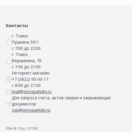
Сравнить
Сравнить
Добавить в Избранное
Добавить в Избранное
Наличие на складах
Наличие на складах
Контакты
г. Томск
Пушкина 59/1
с 7:00 до 22:00
г. Томск
Вершинина, 76
с 7:00 до 21:00
Интернет-магазин:
+7 (3822) 90-00-17
с 8:00 до 21:00
mail@stroyparkdiy.ru
Для запроса счета, актов сверки и закрывающих
документов
osk@stroyparkdiy.ru
Мы в соц. сетях: