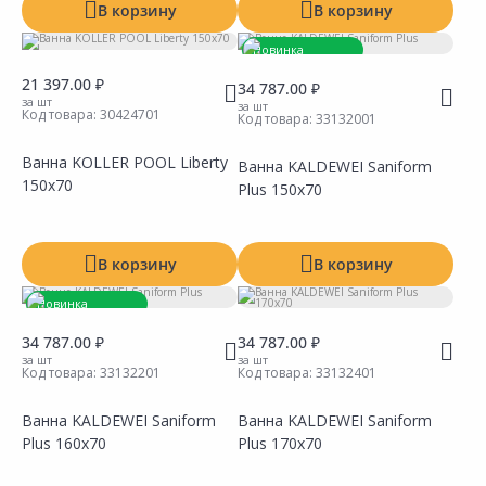
В корзину
В корзину
Новинка
Товар под заказ
21 397.00 ₽
34 787.00 ₽
за шт
за шт
Код товара:
30424701
Код товара:
33132001
Ванна KOLLER POOL Liberty
Ванна KALDEWEI Saniform
150x70
Plus 150х70
Сравнить
Сравнить
Добавить в Избранное
Добавить в Избранное
Наличие на складах
Наличие на складах
В корзину
В корзину
Новинка
Товар под заказ
34 787.00 ₽
34 787.00 ₽
за шт
за шт
Код товара:
33132201
Код товара:
33132401
Ванна KALDEWEI Saniform
Ванна KALDEWEI Saniform
Plus 160х70
Plus 170х70
Сравнить
Сравнить
Добавить в Избранное
Добавить в Избранное
Наличие на складах
Наличие на складах