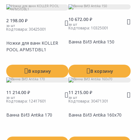
Ширина
Ед. изм:
см
10 672.00 ₽
Длина
2 198.00 ₽
за шт
за шт
Ед. изм:
см
Код товара:
10325001
Код товара:
30425001
Производитель
Ванна ВИЗ Antika 150
Ножки для ванн KOLLER
Тип
POOL APMSTDBL1
В корзину
В корзину
11 214.00 ₽
11 215.00 ₽
за шт
за шт
Код товара:
12417601
Код товара:
30471301
Ванна ВИЗ Antika 170
Ванна ВИЗ Аntika 160х70
Сравнить
Сравнить
Добавить в Избранное
Добавить в Избранное
Наличие на складах
Наличие на складах