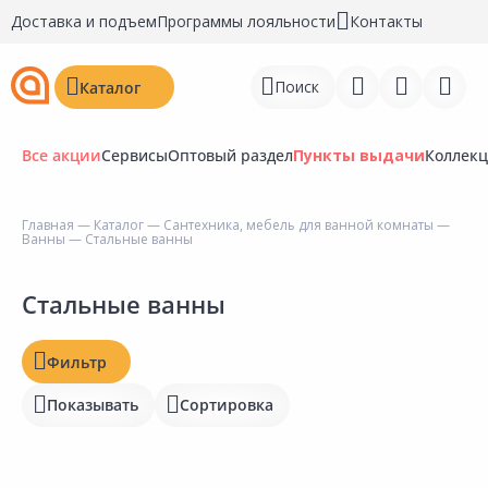
Доставка и подъем
Программы лояльности
Контакты
Поиск
Каталог
Все акции
Сервисы
Оптовый раздел
Пункты выдачи
Коллек
Цена, ₽
Главная
—
Каталог
—
Сантехника, мебель для ванной комнаты
—
Ванны
— Стальные ванны
Войти
Регистрация
Стальные ванны
Наличие на складах
Статус
Перейти к сравнению
Фильтр
Отзывы
Избранное
Показывать
Сортировка
Рейтинг
Недавно просмотренные
товары
Бирка