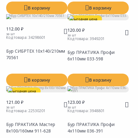
В корзину
В корзину
Выгодная цена
112.00 ₽
120.00 ₽
за шт
за шт
Код товара:
34298601
Код товара:
3949201
Бур СИБРТЕХ 10х140/210мм
Бур ПРАКТИКА Профи
70561
6х110мм 033-598
Сравнить
Сравнить
Добавить в Избранное
Добавить в Избранное
Наличие на складах
Наличие на складах
В корзину
В корзину
Выгодная цена
121.00 ₽
123.00 ₽
за шт
за шт
Код товара:
22530201
Код товара:
3948801
Бур ПРАКТИКА Мастер
Бур ПРАКТИКА Профи
8х100/160мм 911-628
4х110мм 036-391
Сравнить
Сравнить
Добавить в Избранное
Добавить в Избранное
Наличие на складах
Наличие на складах