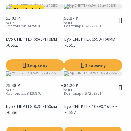
Самая низкая цена
Материал
53.03 ₽
58.87 ₽
Общая длина
за шт
за шт
Код товара:
34298201
Код товара:
34298301
Рабочая длина
Бур СИБРТЕХ 6х40/110мм
Бур СИБРТЕХ 6х90/160мм
Диаметр сверла
70552
70555
Хвостовик
В корзину
В корзину
Производитель
Тип
75.48 ₽
81.20 ₽
за шт
за шт
Код товара:
34298401
Код товара:
34298501
Бур СИБРТЕХ 8х90/160мм
Бур СИБРТЕХ 10х90/160мм
Показать все
70556
70557
Сравнить
Сравнить
Добавить в Избранное
Добавить в Избранное
Наличие на складах
Наличие на складах
Показать все