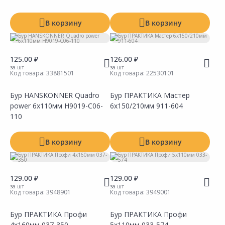
В корзину
В корзину
125.00 ₽
126.00 ₽
за шт
за шт
Код товара:
33881501
Код товара:
22530101
Бур HANSKONNER Quadro
Бур ПРАКТИКА Мастер
power 6х110мм H9019-C06-
6х150/210мм 911-604
Сравнить
Сравнить
Добавить в Избранное
Добавить в Избранное
Наличие на складах
Наличие на складах
110
В корзину
В корзину
129.00 ₽
129.00 ₽
за шт
за шт
Код товара:
3948901
Код товара:
3949001
Бур ПРАКТИКА Профи
Бур ПРАКТИКА Профи
4х160мм 037-350
5х110мм 033-574