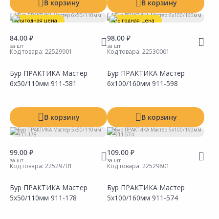
Показать все
В корзину
В корзину
Выгодная цена
Выгодная цена
84.00 ₽
98.00 ₽
за шт
за шт
Код товара:
22529901
Код товара:
22530001
Бур ПРАКТИКА Мастер
Бур ПРАКТИКА Мастер
6х50/110мм 911-581
6х100/160мм 911-598
Сравнить
Сравнить
Добавить в Избранное
Добавить в Избранное
Наличие на складах
Наличие на складах
В корзину
В корзину
99.00 ₽
109.00 ₽
за шт
за шт
Код товара:
22529701
Код товара:
22529801
Бур ПРАКТИКА Мастер
Бур ПРАКТИКА Мастер
5х50/110мм 911-178
5х100/160мм 911-574
Сравнить
Сравнить
Добавить в Избранное
Добавить в Избранное
Наличие на складах
Наличие на складах