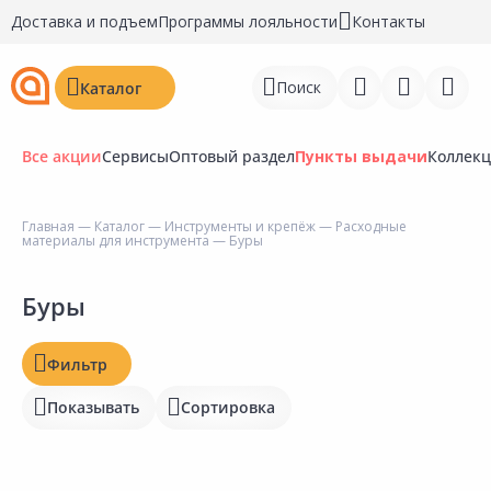
Доставка и подъем
Программы лояльности
Контакты
Поиск
Каталог
Все акции
Сервисы
Оптовый раздел
Пункты выдачи
Коллек
Цена, ₽
Главная
—
Каталог
—
Инструменты и крепёж
—
Расходные
материалы для инструмента
— Буры
Войти
Регистрация
Буры
Наличие на складах
Перейти к сравнению
Статус
Фильтр
Избранное
Отзывы
Показывать
Сортировка
Недавно просмотренные
Рейтинг
товары
Бирка