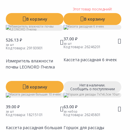
Этот товар последний!
В корзину
В корзину
37.00 ₽
526.13 ₽
за шт
за шт
Код товара:
26246201
Код товара:
29193901
Кассета рассадная 6 ячеек
Измеритель влажности
почвы LEONORD Пчелка
Сравнить
Сравнить
Добавить в Избранное
Добавить в Избранное
Наличие на складах
Наличие на складах
Нет в наличии.
В корзину
Сообщить о поступлении
39.00 ₽
63.00 ₽
за шт
за набор
Код товара:
18215101
Код товара:
26245801
Кассета рассадная большая
Горшок для рассады