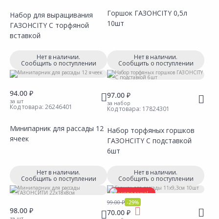
Горшок ГАЗОНCITY 0,5л
Набор для выращивания
10шт
ГАЗОНCITY С торфяной
Сравнить
Сравнить
Добавить в Избранное
Добавить в Избранное
Наличие на складах
Наличие на складах
вставкой
Нет в наличии.
Нет в наличии.
Сообщить о поступлении
Сообщить о поступлении
94.00 ₽
97.00 ₽
за шт
за набор
Код товара:
26246401
Код товара:
17824301
Минипарник для рассады 12
Набор торфяных горшков
ячеек
ГАЗОНCITY С подставкой
Сравнить
Сравнить
Добавить в Избранное
Добавить в Избранное
Наличие на складах
Наличие на складах
6шт
Нет в наличии.
Нет в наличии.
Сообщить о поступлении
Сообщить о поступлении
Распродажа!
99.00 ₽
-29%
98.00 ₽
70.00 ₽
за шт