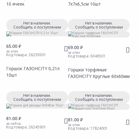
10 ячеек
7х7х6,5см 10шт
Сравнить
Сравнить
Добавить в Избранное
Добавить в Избранное
Наличие на складах
Наличие на складах
Нет в наличии.
Нет в наличии.
Сообщить о поступлении
Сообщить о поступлении
65.00 ₽
69.00 ₽
за упак
за упак
Код товара:
26239301
Код товара:
6346501
Горшок ГАЗОНCITY 0,21л
Горшки торфяные
10шт
ГАЗОНCITY Круглые 60х60мм
Сравнить
Сравнить
Добавить в Избранное
Добавить в Избранное
Наличие на складах
Наличие на складах
Нет в наличии.
Нет в наличии.
Сообщить о поступлении
Сообщить о поступлении
81.00 ₽
81.00 ₽
за набор
за упак
Код товара:
26245901
Код товара:
17824001