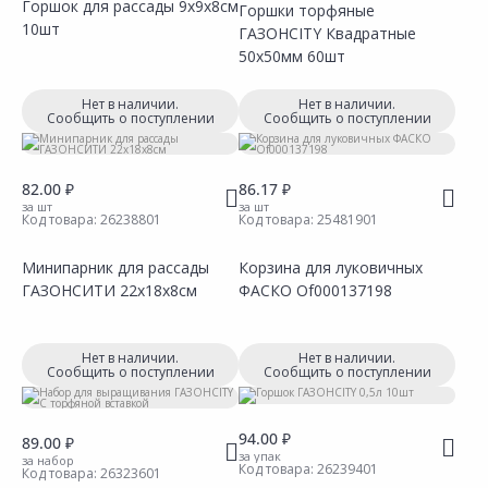
Горшок для рассады 9х9х8см
Горшки торфяные
10шт
ГАЗОНCITY Квадратные
Сравнить
Сравнить
Добавить в Избранное
Добавить в Избранное
Наличие на складах
Наличие на складах
50х50мм 60шт
Нет в наличии.
Нет в наличии.
Сообщить о поступлении
Сообщить о поступлении
82.00 ₽
86.17 ₽
за шт
за шт
Код товара:
26238801
Код товара:
25481901
Минипарник для рассады
Корзина для луковичных
ГАЗОНСИТИ 22х18х8см
ФАСКО Of000137198
Сравнить
Сравнить
Добавить в Избранное
Добавить в Избранное
Наличие на складах
Наличие на складах
Нет в наличии.
Нет в наличии.
Сообщить о поступлении
Сообщить о поступлении
94.00 ₽
89.00 ₽
за упак
за набор
Код товара:
26239401
Код товара:
26323601