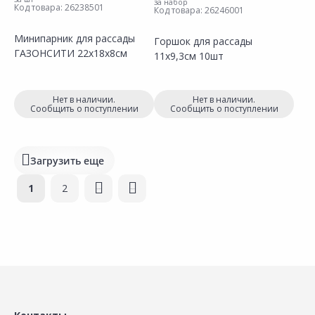
за набор
Код товара:
26238501
Код товара:
26246001
Минипарник для рассады
Горшок для рассады
ГАЗОНСИТИ 22х18х8см
11х9,3см 10шт
Сравнить
Сравнить
Добавить в Избранное
Добавить в Избранное
Наличие на складах
Наличие на складах
Нет в наличии.
Нет в наличии.
Сообщить о поступлении
Сообщить о поступлении
Загрузить еще
Страницы
1
2
следующая ›
последняя »
Сравнить
Сравнить
Добавить в Избранное
Добавить в Избранное
Наличие на складах
Наличие на складах