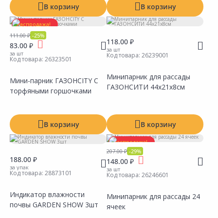
В корзину
В корзину
Распродажа!
111.00 ₽
-25%
118.00 ₽
83.00 ₽
за шт
за шт
Код товара:
26239001
Код товара:
26323501
Минипарник для рассады
Мини-парник ГАЗОНCITY С
ГАЗОНСИТИ 44х21х8см
торфяными горшочками
Сравнить
Сравнить
Добавить в Избранное
Добавить в Избранное
Наличие на складах
Наличие на складах
В корзину
В корзину
Распродажа!
207.00 ₽
-29%
188.00 ₽
148.00 ₽
за упак
за шт
Код товара:
28873101
Код товара:
26246601
Индикатор влажности
Минипарник для рассады 24
почвы GARDEN SHOW 3шт
ячеек
Сравнить
Сравнить
Добавить в Избранное
Добавить в Избранное
Наличие на складах
Наличие на складах