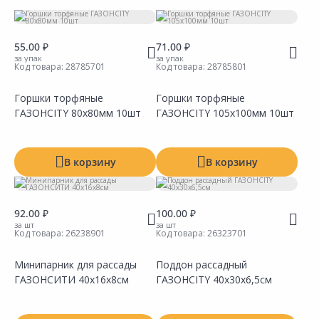
Тип
Производитель
55.00 ₽
71.00 ₽
за упак
за упак
Код товара:
28785701
Код товара:
28785801
Горшки торфяные
Горшки торфяные
ГAЗОНCITY 80х80мм 10шт
ГAЗОНCITY 105х100мм 10шт
В корзину
В корзину
92.00 ₽
100.00 ₽
за шт
за шт
Код товара:
26238901
Код товара:
26323701
Минипарник для рассады
Поддон рассадный
ГАЗОНСИТИ 40х16х8см
ГАЗОНCITY 40х30х6,5см
Сравнить
Сравнить
Добавить в Избранное
Добавить в Избранное
Наличие на складах
Наличие на складах