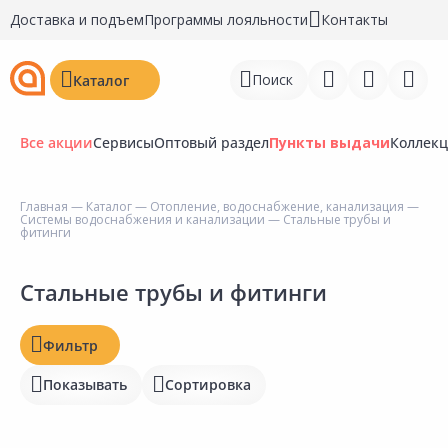
Доставка и подъем
Программы лояльности
Контакты
Поиск
Каталог
Все акции
Сервисы
Оптовый раздел
Пункты выдачи
Коллек
Главная
—
Каталог
—
Отопление, водоснабжение, канализация
—
Системы водоснабжения и канализации
— Стальные трубы и
Цена, ₽
Войти
фитинги
Регистрация
Стальные трубы и фитинги
Наличие на складах
Перейти к сравнению
Статус
Фильтр
Избранное
Отзывы
Показывать
Сортировка
Недавно просмотренные
товары
Рейтинг