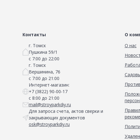
Контакты
О ком
г. Томск
О нас
Пушкина 59/1
Новос
с 7:00 до 22:00
Работа
г. Томск
Вершинина, 76
Садовы
с 7:00 до 21:00
Против
Интернет-магазин:
+7 (3822) 90-00-17
Положе
с 8:00 до 21:00
персон
mail@stroyparkdiy.ru
Правил
Для запроса счета, актов сверки и
рекоме
закрывающих документов
osk@stroyparkdiy.ru
Полити
Удален