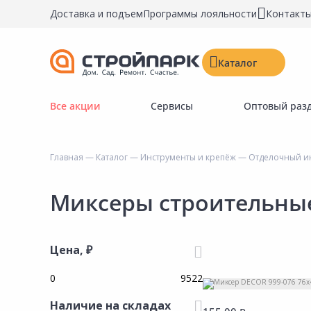
Доставка и подъем
Программы лояльности
Контакт
Каталог
Все акции
Сервисы
Оптовый раз
Строительные материалы
Двери, окна, замки
Главная
—
Каталог
—
Инструменты и крепёж
—
Отделочный и
Инструменты и крепёж
Напольные покрытия
Миксеры строительны
Керамическая плитка
Обои
Цена, ₽
Потолочные и стеновые покрытия
Краски, герметики, пропитки
Наличие на складах