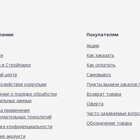
пании
Покупателям
Акции
ти
Как заказать
 в Стройпарке
Как оплатить
й центр
Самовывоз
одействие коррупции
Пункты выдачи заказов 
ние о порядке обработки
Возврат товара
альных данных
Оферта
а применения
Часто задаваемые вопр
ндательных технологий
Обозначение товара
ка конфиденциальности
ие аккаунта