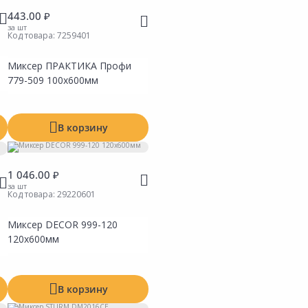
443.00 ₽
за шт
Код товара:
7259401
Миксер ПРАКТИКА Профи
ть
Сравнить
ь в Избранное
Добавить в Избранное
779-509 100х600мм
 на складах
Наличие на складах
В корзину
1 046.00 ₽
за шт
Код товара:
29220601
Миксер DECOR 999-120
ть
Сравнить
120х600мм
ь в Избранное
Добавить в Избранное
 на складах
Наличие на складах
В корзину