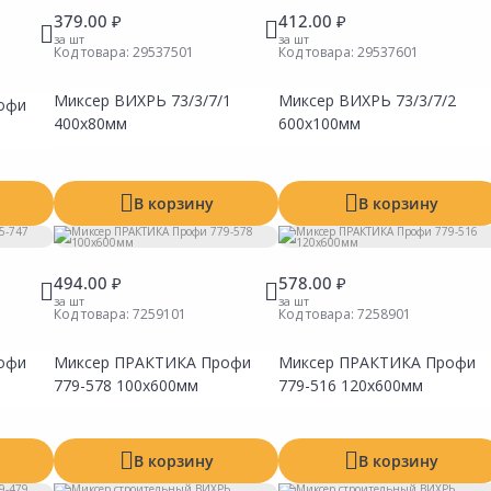
379.00 ₽
412.00 ₽
за шт
за шт
Код товара:
29537501
Код товара:
29537601
Миксер ВИХРЬ 73/3/7/1
Миксер ВИХРЬ 73/3/7/2
офи
Сравнить
Сравнить
Сравни
400х80мм
600х100мм
Добавить в Избранное
Добавить в Избранное
Добавит
Наличие на складах
Наличие на складах
Наличие
В корзину
В корзину
494.00 ₽
578.00 ₽
за шт
за шт
Код товара:
7259101
Код товара:
7258901
офи
Миксер ПРАКТИКА Профи
Миксер ПРАКТИКА Профи
Сравнить
Сравнить
Сравни
Добавить в Избранное
Добавить в Избранное
Добавит
779-578 100х600мм
779-516 120х600мм
Наличие на складах
Наличие на складах
Наличие
В корзину
В корзину