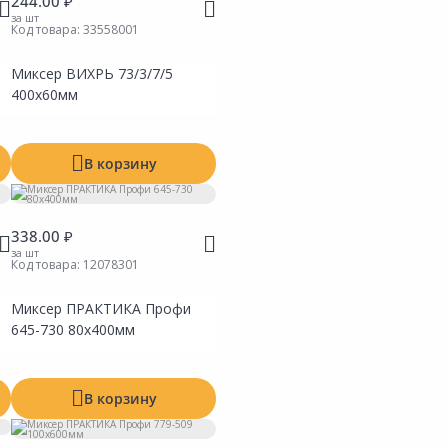
244.00 ₽
за шт
Код товара:
33558001
Миксер ВИХРЬ 73/3/7/5
400х60мм
В корзину
338.00 ₽
за шт
Код товара:
12078301
Миксер ПРАКТИКА Профи
ть
Сравнить
ь в Избранное
Добавить в Избранное
645-730 80х400мм
 на складах
Наличие на складах
В корзину