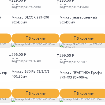
229.00 ₽
235.00 ₽
за шт
за шт
Код товара:
29220701
Код товара:
25196401
6
Миксер DECOR 999-090
Миксер универсальный
90х450мм
80х400мм
В корзину
В корзину
296.00 ₽
299.00 ₽
за шт
за шт
Код товара:
29537401
Код товара:
7259001
Миксер ВИХРЬ 73/3/7/3
стер
Миксер ПРАКТИКА Профи
Сравнить
Сравнить
Сравни
400х80мм
Добавить в Избранное
Добавить в Избранное
Добавит
779-493 80х400мм
Наличие на складах
Наличие на складах
Наличие
В корзину
В корзину