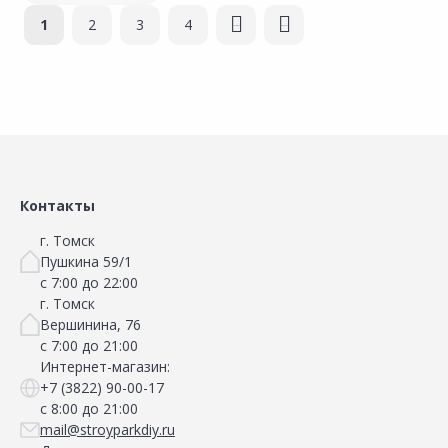
Страницы
1
2
3
4
следующая ›
последняя »
Сравнить
Сравнить
Добавить в Избранное
Добавить в Избранное
Наличие на складах
Наличие на складах
Контакты
г. Томск
Пушкина 59/1
с 7:00 до 22:00
г. Томск
Вершинина, 76
с 7:00 до 21:00
Интернет-магазин:
+7 (3822) 90-00-17
с 8:00 до 21:00
mail@stroyparkdiy.ru