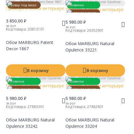
Товар под заказ
Новинка
Коллекция
Примерь в своем интерьере
Примерь в своем интерьере
Товар под заказ
Цвет
3 850.00 ₽
5 980.00 ₽
за рул
за рул
Код товара:
20813101
Вид рисунка
Код товара:
26352901
Материал основы
Обои MARBURG Patent
Обои MARBURG Natural
Decor 1867
Opulence 33221
В корзину
В корзину
Новинка
Новинка
Примерь в своем интерьере
Примерь в своем интерьере
Товар под заказ
Товар под заказ
5 980.00 ₽
5 980.00 ₽
за рул
за рул
Код товара:
27883301
Код товара:
27882801
Обои MARBURG Natural
Обои MARBURG Natural
Сравнить
Сравнить
Добавить в Избранное
Добавить в Избранное
Наличие на складах
Наличие на складах
Opulence 33242
Opulence 33204