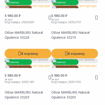
Новинка
Новинка
Примерь в своем интерьере
Примерь в своем интерьере
Товар под заказ
Товар под заказ
5 980.00 ₽
5 980.00 ₽
за рул
за рул
Код товара:
26352801
Код товара:
26352701
Обои MARBURG Natural
Обои MARBURG Natural
Сравнить
Сравнить
Добавить в Избранное
Добавить в Избранное
Наличие на складах
Наличие на складах
Opulence 33220
Opulence 33219
В корзину
В корзину
Новинка
Новинка
Примерь в своем интерьере
Примерь в своем интерьере
Товар под заказ
Товар под заказ
5 980.00 ₽
5 980.00 ₽
за рул
за рул
Код товара:
26351401
Код товара:
26351501
Обои MARBURG Natural
Обои MARBURG Natural
Сравнить
Сравнить
Добавить в Избранное
Добавить в Избранное
Наличие на складах
Наличие на складах
Opulence 33203
Opulence 33205