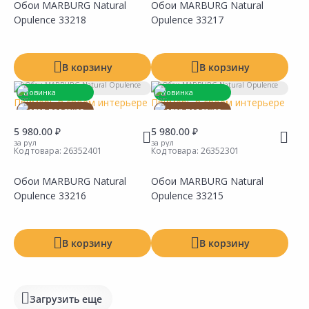
Обои MARBURG Natural
Обои MARBURG Natural
Сравнить
Сравнить
Добавить в Избранное
Добавить в Избранное
Наличие на складах
Наличие на складах
Opulence 33218
Opulence 33217
В корзину
В корзину
Новинка
Новинка
Примерь в своем интерьере
Примерь в своем интерьере
Товар под заказ
Товар под заказ
5 980.00 ₽
5 980.00 ₽
за рул
за рул
Код товара:
26352401
Код товара:
26352301
Обои MARBURG Natural
Обои MARBURG Natural
Сравнить
Сравнить
Добавить в Избранное
Добавить в Избранное
Наличие на складах
Наличие на складах
Opulence 33216
Opulence 33215
В корзину
В корзину
Загрузить еще