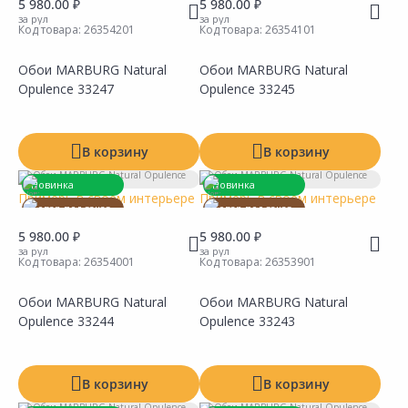
5 980.00 ₽
5 980.00 ₽
за рул
за рул
Код товара:
26354201
Код товара:
26354101
Обои MARBURG Natural
Обои MARBURG Natural
Сравнить
Сравнить
Добавить в Избранное
Добавить в Избранное
Наличие на складах
Наличие на складах
Opulence 33247
Opulence 33245
В корзину
В корзину
Новинка
Новинка
Примерь в своем интерьере
Примерь в своем интерьере
Товар под заказ
Товар под заказ
5 980.00 ₽
5 980.00 ₽
за рул
за рул
Код товара:
26354001
Код товара:
26353901
Обои MARBURG Natural
Обои MARBURG Natural
Сравнить
Сравнить
Добавить в Избранное
Добавить в Избранное
Наличие на складах
Наличие на складах
Opulence 33244
Opulence 33243
В корзину
В корзину