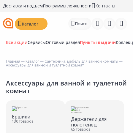
Доставка и подъем
Программы лояльности
Контакты
Поиск
Каталог
Все акции
Сервисы
Оптовый раздел
Пункты выдачи
Коллек
Главная
—
Каталог
—
Сантехника, мебель для ванной комнаты
—
Аксессуары для ванной и туалетной комнат
Войти
Регистрация
Аксессуары для ванной и туалетной
комнат
Перейти к сравнению
Избранное
Ёршики
Недавно просмотренные
Держатели для
130 товаров
полотенец
товары
65 товаров