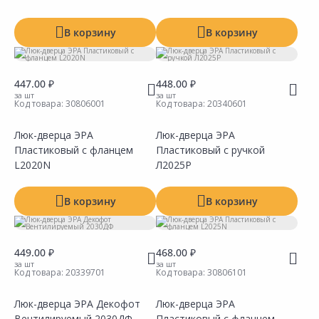
В корзину
В корзину
447.00 ₽
448.00 ₽
за шт
за шт
Код товара:
30806001
Код товара:
20340601
Люк-дверца ЭРА
Люк-дверца ЭРА
Пластиковый с фланцем
Пластиковый с ручкой
Сравнить
Сравнить
Добавить в Избранное
Добавить в Избранное
Наличие на складах
Наличие на складах
L2020N
Л2025Р
В корзину
В корзину
449.00 ₽
468.00 ₽
за шт
за шт
Код товара:
20339701
Код товара:
30806101
Люк-дверца ЭРА Декофот
Люк-дверца ЭРА
Вентилируемый 2030ДФ
Пластиковый с фланцем