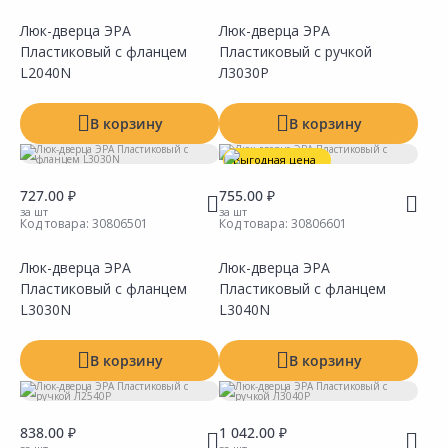
Люк-дверца ЭРА
Люк-дверца ЭРА
Пластиковый с фланцем
Пластиковый с ручкой
Сравнить
Сравнить
Добавить в Избранное
Добавить в Избранное
Наличие на складах
Наличие на складах
L2040N
Л3030Р
В корзину
В корзину
Выгодная цена
727.00 ₽
755.00 ₽
за шт
за шт
Код товара:
30806501
Код товара:
30806601
Люк-дверца ЭРА
Люк-дверца ЭРА
Пластиковый с фланцем
Пластиковый с фланцем
Сравнить
Сравнить
Добавить в Избранное
Добавить в Избранное
Наличие на складах
Наличие на складах
L3030N
L3040N
В корзину
В корзину
838.00 ₽
1 042.00 ₽