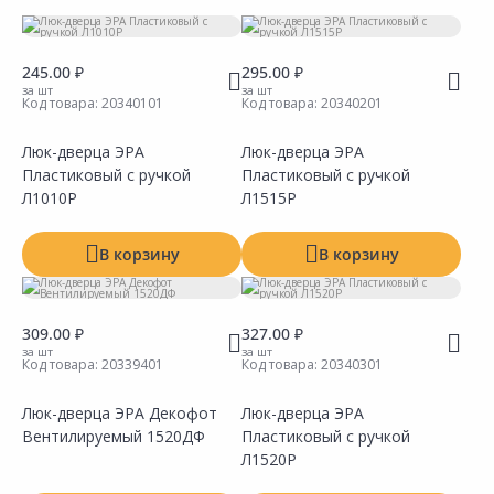
Тип
Размер
245.00 ₽
295.00 ₽
за шт
за шт
Код товара:
20340101
Код товара:
20340201
Способ открытия
Люк-дверца ЭРА
Люк-дверца ЭРА
Производитель
Пластиковый с ручкой
Пластиковый с ручкой
Л1010Р
Л1515Р
В корзину
В корзину
309.00 ₽
327.00 ₽
за шт
за шт
Код товара:
20339401
Код товара:
20340301
Показать все
Люк-дверца ЭРА Декофот
Люк-дверца ЭРА
Вентилируемый 1520ДФ
Пластиковый с ручкой
Сравнить
Сравнить
Добавить в Избранное
Добавить в Избранное
Наличие на складах
Наличие на складах
Л1520Р