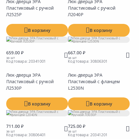
Люк-дверца ЭРА
Люк-дверца ЭРА
Пластиковый с ручкой
Пластиковый с ручкой
Сравнить
Сравнить
Добавить в Избранное
Добавить в Избранное
Наличие на складах
Наличие на складах
Л2525Р
Л2040Р
В корзину
В корзину
659.00 ₽
667.00 ₽
за шт
за шт
Код товара:
20341001
Код товара:
30806301
Люк-дверца ЭРА
Люк-дверца ЭРА
Пластиковый с ручкой
Пластиковый с фланцем
Сравнить
Сравнить
Добавить в Избранное
Добавить в Избранное
Наличие на складах
Наличие на складах
Л2530Р
L2530N
В корзину
В корзину
711.00 ₽
725.00 ₽
за шт
за шт
Код товара:
30806401
Код товара:
20341201