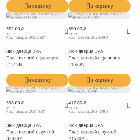
В корзину
В корзину
352.00 ₽
390.00 ₽
за шт
за шт
Код товара:
30805801
Код товара:
30805901
Люк-дверца ЭРА
Люк-дверца ЭРА
Пластиковый с фланцем
Пластиковый с фланцем
Сравнить
Сравнить
Добавить в Избранное
Добавить в Избранное
Наличие на складах
Наличие на складах
L1515N
L1520N
В корзину
В корзину
398.00 ₽
417.00 ₽
за шт
за шт
Код товара:
20340501
Код товара:
20340401
Люк-дверца ЭРА
Люк-дверца ЭРА
Пластиковый с ручкой
Пластиковый с ручкой
Сравнить
Сравнить
Добавить в Избранное
Добавить в Избранное
Наличие на складах
Наличие на складах
Л2020Р
Л1530Р