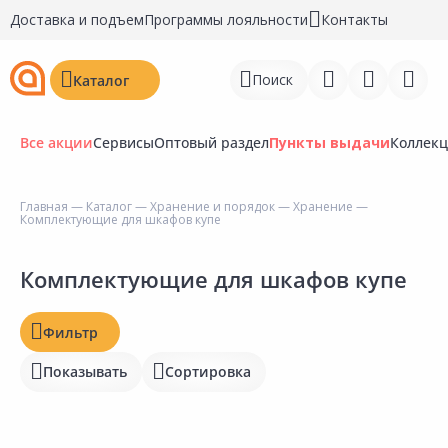
Доставка и подъем
Программы лояльности
Контакты
Поиск
Каталог
Все акции
Сервисы
Оптовый раздел
Пункты выдачи
Коллек
Цена, ₽
Главная
—
Каталог
—
Хранение и порядок
—
Хранение
—
Комплектующие для шкафов купе
Войти
Наличие на складах
Регистрация
Комплектующие для шкафов купе
Статус
Перейти к сравнению
Фильтр
Отзывы
Избранное
Показывать
Сортировка
Рейтинг
Недавно просмотренные
товары
Бирка