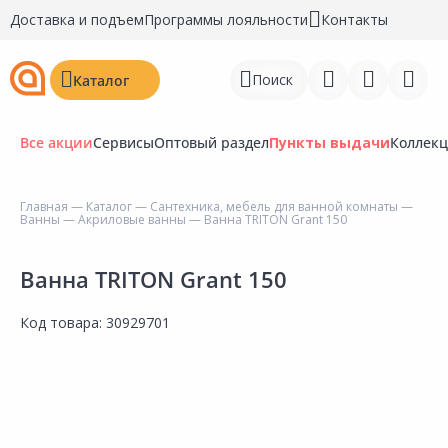
Доставка и подъем
Программы лояльности
Контакты
Поиск
Каталог
Все акции
Сервисы
Оптовый раздел
Пункты выдачи
Коллек
Главная
—
Каталог
—
Сантехника, мебель для ванной комнаты
—
Ванны
—
Акриловые ванны
— Ванна TRITON Grant 150
Войти
Регистрация
Ванна TRITON Grant 150
Перейти к сравнению
Код товара:
30929701
Избранное
Недавно просмотренные
товары