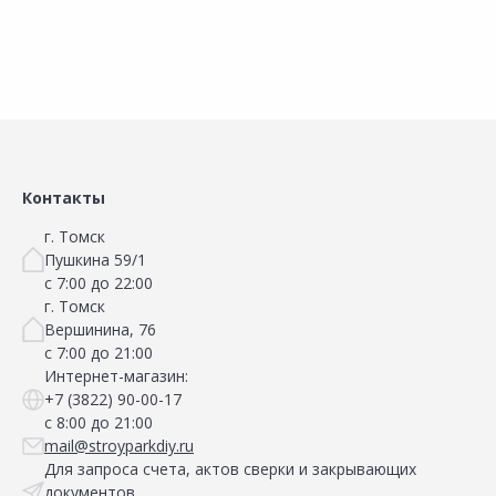
Сравнить
Сравнить
Добавить в Избранное
Добавить в Избранное
Наличие на складах
Наличие на складах
Контакты
г. Томск
Пушкина 59/1
с 7:00 до 22:00
г. Томск
Вершинина, 76
с 7:00 до 21:00
Интернет-магазин:
+7 (3822) 90-00-17
с 8:00 до 21:00
mail@stroyparkdiy.ru
Для запроса счета, актов сверки и закрывающих
документов