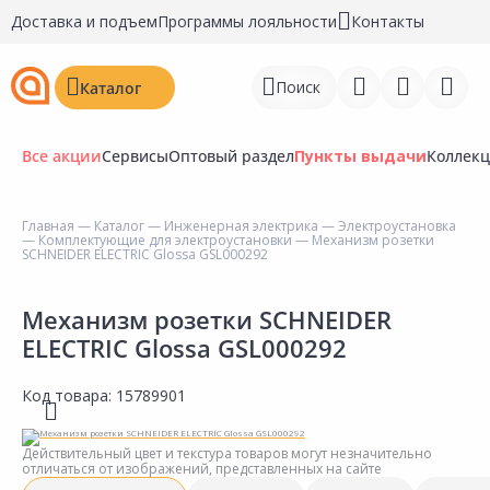
Доставка и подъем
Программы лояльности
Контакты
Поиск
Каталог
Все акции
Сервисы
Оптовый раздел
Пункты выдачи
Коллек
Главная
—
Каталог
—
Инженерная электрика
—
Электроустановка
—
Комплектующие для электроустановки
— Механизм розетки
Войти
SCHNEIDER ELECTRIC Glossa GSL000292
Регистрация
Механизм розетки SCHNEIDER
ELECTRIC Glossa GSL000292
Перейти к сравнению
Избранное
Код товара:
15789901
Недавно просмотренные
Действительный цвет и текстура товаров могут незначительно
товары
отличаться от изображений, представленных на сайте