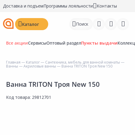
Доставка и подъем
Программы лояльности
Контакты
Поиск
Каталог
Все акции
Сервисы
Оптовый раздел
Пункты выдачи
Коллек
Главная
—
Каталог
—
Сантехника, мебель для ванной комнаты
—
Ванны
—
Акриловые ванны
— Ванна TRITON Троя New 150
Войти
Регистрация
Ванна TRITON Троя New 150
Перейти к сравнению
Код товара:
29812701
Избранное
Недавно просмотренные
товары