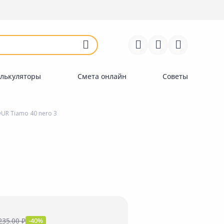
Войти
Регистрация
Перейти к сравнению
Избранное
Недавно просмотренные
товары
лькуляторы
Смета онлайн
Советы
R Tiamo 40 nero 3
235.00 ₽
-40%