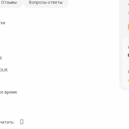
Отзывы
Вопросы-ответы
тки
й
OUR
е время.
чатать: