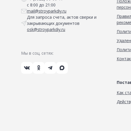
Положе
с 8:00 до 21:00
персон
mail@stroyparkdiy.ru
Правил
Для запроса счета, актов сверки и
рекоме
закрывающих документов
osk@stroyparkdiy.ru
Полити
Удален
Полити
Мы в соц. сетях:
Конта
Пост
Как ст
Дейст