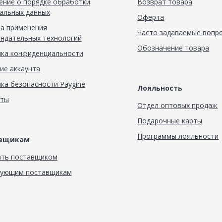
ние о порядке обработки
Возврат товара
альных данных
Оферта
а применения
Часто задаваемые вопр
ндательных технологий
Обозначение товара
ка конфиденциальности
ие аккаунта
ка безопасности Paygine
Лояльность
кты
Отдел оптовых продаж
Подарочные карты
Программы лояльности
авщикам
ать поставщиком
вующим поставщикам