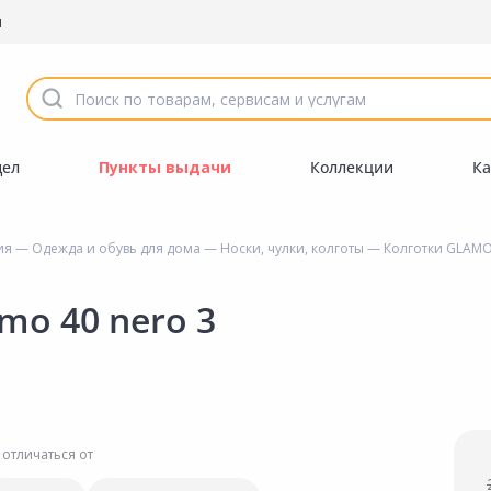
ы
дел
Пункты выдачи
Коллекции
Ка
ия
—
Одежда и обувь для дома
—
Носки, чулки, колготы
— Колготки GLAMOU
mo 40 nero 3
 отличаться от