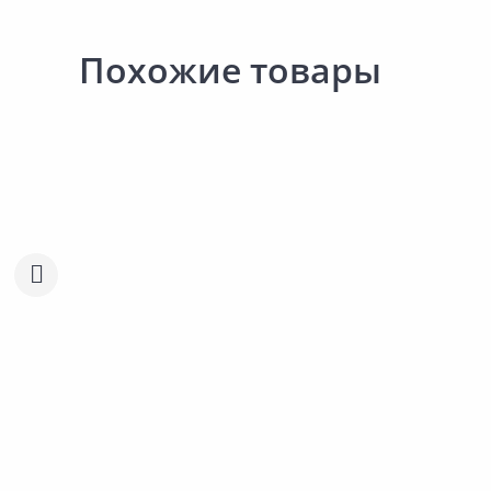
Похожие товары
Распродажа!
Распродажа!
235.00 ₽
-40%
235.00 ₽
-40%
142.00 ₽
142.00 ₽
за шт
за шт
Код товара:
21771401
Код товара:
21771201
Колготки GLAMOUR Tiamo 40
Колготки GLAMOUR Tia
nero 4
nero 2
Сравнить
Сравнить
Добавить в Избранное
Добавить в Избра
Наличие на складах
Наличие на склада
В корзину
В корзину