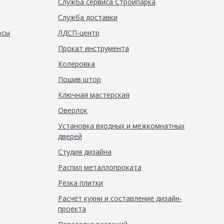
Служба сервиса Стройпарка
Служба доставки
осы
ЛДСП-центр
Прокат инструмента
Колеровка
Пошив штор
Ключная мастерская
Оверлок
Установка входных и межкомнатных
дверей
Студия дизайна
Распил металлопроката
Резка плитки
Расчёт кухни и составление дизайн-
проекта