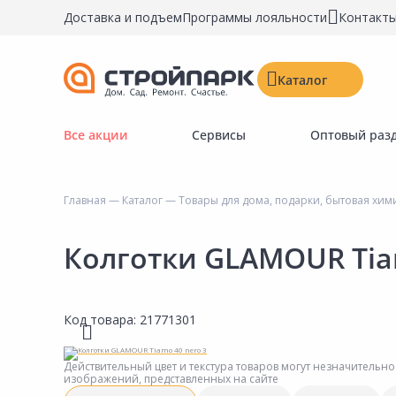
Доставка и подъем
Программы лояльности
Контакт
Каталог
Все акции
Сервисы
Оптовый раз
Строительные материалы
Двери, окна, замки
Главная
—
Каталог
—
Товары для дома, подарки, бытовая хим
Инструменты и крепёж
Напольные покрытия
Колготки GLAMOUR Tia
Керамическая плитка
Обои
Код товара:
21771301
Потолочные и стеновые покрытия
Краски, герметики, пропитки
Действительный цвет и текстура товаров могут незначительно
изображений, представленных на сайте