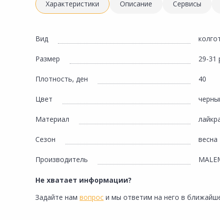
Инженерная электрика
Характеристики
Описание
Сервисы
Вентиляция, климатическое оборудование
Освещение
Вид
колго
Отопление, водоснабжение, канализация
Размер
29-31 
Сантехника, мебель для ванной комнаты
Плотность, ден
40
Сауны и бани
Цвет
черны
Интерьер, текстиль, камины, оформление
окон, картины
Материал
лайкра
Хранение и порядок
Сезон
весна
Товары для дома, подарки, бытовая химия
Производитель
MALE
Кухни, мойки, смесители, бытовая техника
Не хватает информации?
Туризм и отдых
Задайте нам
вопрос
и мы ответим на него в ближайше
Автотовары