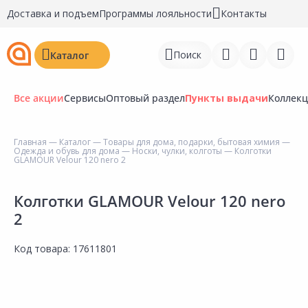
Доставка и подъем
Программы лояльности
Контакты
Поиск
Каталог
Все акции
Сервисы
Оптовый раздел
Пункты выдачи
Коллек
Главная
—
Каталог
—
Товары для дома, подарки, бытовая химия
—
Одежда и обувь для дома
—
Носки, чулки, колготы
— Колготки
Войти
GLAMOUR Velour 120 nero 2
Регистрация
Колготки GLAMOUR Velour 120 nero
2
Перейти к сравнению
Избранное
Код товара:
17611801
Недавно просмотренные
товары