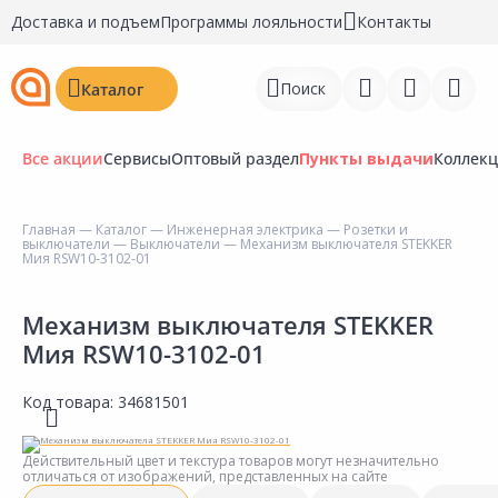
Доставка и подъем
Программы лояльности
Контакты
Поиск
Каталог
Все акции
Сервисы
Оптовый раздел
Пункты выдачи
Коллек
Главная
—
Каталог
—
Инженерная электрика
—
Розетки и
выключатели
—
Выключатели
— Механизм выключателя STEKKER
Войти
Мия RSW10-3102-01
Регистрация
Механизм выключателя STEKKER
Мия RSW10-3102-01
Перейти к сравнению
Избранное
Код товара:
34681501
Недавно просмотренные
Действительный цвет и текстура товаров могут незначительно
товары
отличаться от изображений, представленных на сайте