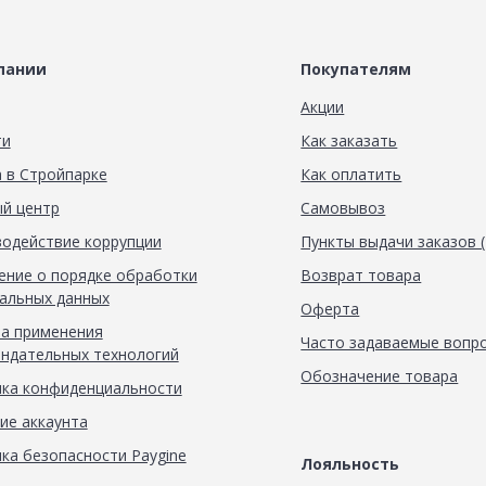
пании
Покупателям
Акции
ти
Как заказать
 в Стройпарке
Как оплатить
й центр
Самовывоз
одействие коррупции
Пункты выдачи заказов 
ние о порядке обработки
Возврат товара
альных данных
Оферта
а применения
Часто задаваемые вопр
ндательных технологий
Обозначение товара
ка конфиденциальности
ие аккаунта
ка безопасности Paygine
Лояльность