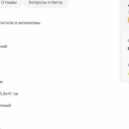
Отзывы
Вопросы-ответы
чатели и механизмы
ний
ик
5,8х41 см
енный
a