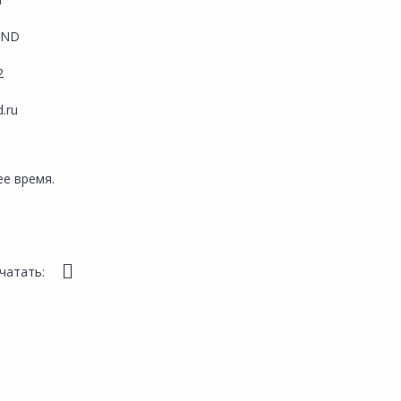
AND
2
d.ru
е время.
чатать: