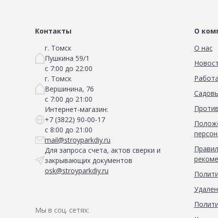
Контакты
О ком
г. Томск
О нас
Пушкина 59/1
Новос
с 7:00 до 22:00
Работа
г. Томск
Вершинина, 76
Садовы
с 7:00 до 21:00
Против
Интернет-магазин:
+7 (3822) 90-00-17
Положе
с 8:00 до 21:00
персон
mail@stroyparkdiy.ru
Правил
Для запроса счета, актов сверки и
рекоме
закрывающих документов
osk@stroyparkdiy.ru
Полити
Удален
Полити
Мы в соц. сетях: