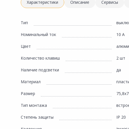
Инженерная электрика
Характеристики
Описание
Сервисы
Вентиляция, климатическое оборудование
Освещение
Тип
выклю
Отопление, водоснабжение, канализация
Номинальный ток
10 А
Сантехника, мебель для ванной комнаты
Цвет
алюми
Сауны и бани
Количество клавиш
2 шт
Интерьер, текстиль, камины, оформление
окон, картины
Наличие подсветки
да
Хранение и порядок
Материал
пласт
Товары для дома, подарки, бытовая химия
Размер
75,8х7
Кухни, мойки, смесители, бытовая техника
Тип монтажа
встро
Туризм и отдых
Степень защиты
IP 20
Автотовары
Коллекция
Inspiri