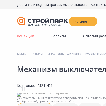
Доставка и подъем
Программы лояльности
Контакт
Каталог
Все акции
Сервисы
Оптовый раз
Строительные материалы
Двери, окна, замки
Главная
—
Каталог
—
Инженерная электрика
—
Розетки и вык
Инструменты и крепёж
Напольные покрытия
Механизм выключателя
Керамическая плитка
Обои
Код товара:
25241401
Потолочные и стеновые покрытия
Краски, герметики, пропитки
Действительный цвет и текстура товаров могут незначительно
изображений, представленных на сайте