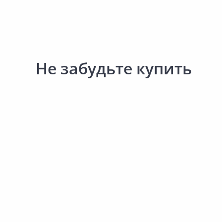
Не забудьте купить
Выгодная цена
59.00 ₽
2 611.00 ₽
за шт
за упак
Код товара:
33948301
Код товара:
24845901
Перчатки рабочие 13х24см
Кабель ВВГнг-П-LS 3х1,
2024-9134
30м
В корзину
В корзину