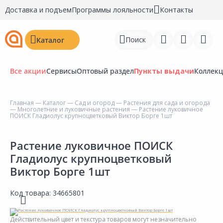
Доставка и подъем
Программы лояльности
Контакты
Поиск
Каталог
Все акции
Сервисы
Оптовый раздел
Пункты выдачи
Коллек
Главная
—
Каталог
—
Сад и огород
—
Растения для сада и огорода
—
Многолетние и луковичные растения
— Растение луковичное
Войти
ПОИСК Гладиолус крупноцветковый Виктор Борге 1шт
Регистрация
Растение луковичное ПОИСК
Гладиолус крупноцветковый
Перейти к сравнению
Виктор Борге 1шт
Избранное
Код товара:
34665801
Недавно просмотренные
товары
Действительный цвет и текстура товаров могут незначительно