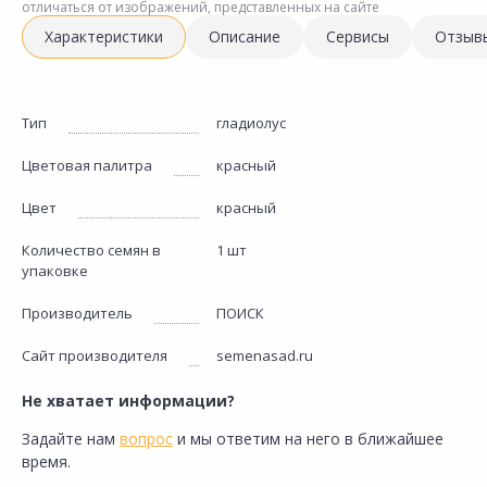
отличаться от изображений, представленных на сайте
Характеристики
Описание
Сервисы
Отзыв
Тип
гладиолус
Цветовая палитра
красный
Цвет
красный
Количество семян в
1 шт
упаковке
Производитель
ПОИСК
Сайт производителя
semenasad.ru
Не хватает информации?
Задайте нам
вопрос
и мы ответим на него в ближайшее
время.