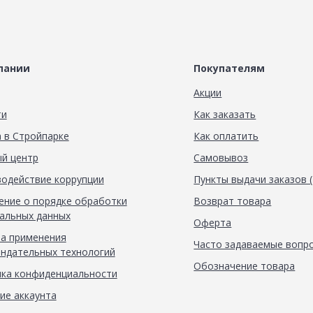
пании
Покупателям
Акции
ти
Как заказать
 в Стройпарке
Как оплатить
й центр
Самовывоз
одействие коррупции
Пункты выдачи заказов 
ние о порядке обработки
Возврат товара
альных данных
Оферта
а применения
Часто задаваемые вопр
ндательных технологий
Обозначение товара
ка конфиденциальности
ие аккаунта