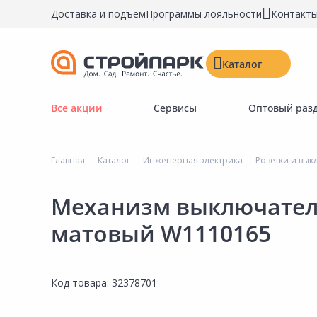
Доставка и подъем
Программы лояльности
Контакт
Каталог
Все акции
Сервисы
Оптовый раз
Строительные материалы
Двери, окна, замки
Главная
—
Каталог
—
Инженерная электрика
—
Розетки и вык
Инструменты и крепёж
Напольные покрытия
Механизм выключател
Керамическая плитка
матовый W1110165
Обои
Потолочные и стеновые покрытия
Код товара:
32378701
Краски, герметики, пропитки