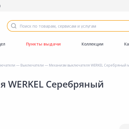
ы
дел
Пункты выдачи
Коллекции
Ка
лючатели
—
Выключатели
— Механизм выключателя WERKEL Cеребряный 
я WERKEL Cеребряный