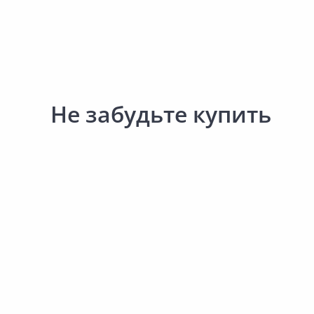
Не забудьте купить
Выгодная цена
Выгодная цена
59.00 ₽
18.40 ₽
за шт
за шт
Код товара:
33948301
Код товара:
19061201
Перчатки рабочие 13х24см
Коробка установочная
2024-9134
KUP-68-45-black
В корзину
В корзину