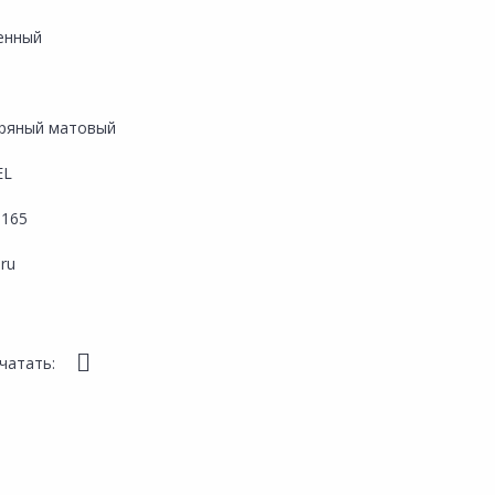
енный
ряный матовый
EL
165
.ru
чатать: