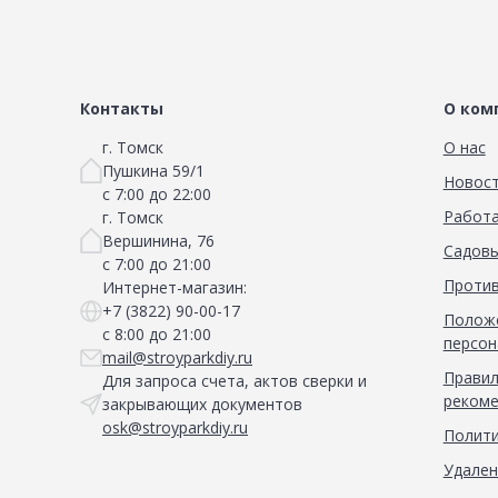
Контакты
О ком
г. Томск
О нас
Пушкина 59/1
Новос
с 7:00 до 22:00
Работа
г. Томск
Вершинина, 76
Садовы
с 7:00 до 21:00
Против
Интернет-магазин:
+7 (3822) 90-00-17
Положе
с 8:00 до 21:00
персон
mail@stroyparkdiy.ru
Правил
Для запроса счета, актов сверки и
рекоме
закрывающих документов
osk@stroyparkdiy.ru
Полити
Удален