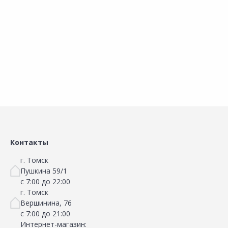
01
05
0
В корзину
В корзину
Сравнить
Сравнить
Добавить в Избранное
Добавить в Избранное
Наличие на складах
Наличие на складах
Контакты
г. Томск
Пушкина 59/1
с 7:00 до 22:00
г. Томск
Вершинина, 76
с 7:00 до 21:00
Интернет-магазин: