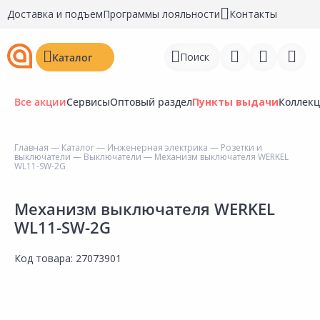
Доставка и подъем
Программы лояльности
Контакты
Поиск
Каталог
Все акции
Сервисы
Оптовый раздел
Пункты выдачи
Коллек
Главная
—
Каталог
—
Инженерная электрика
—
Розетки и
выключатели
—
Выключатели
— Механизм выключателя WERKEL
Войти
WL11-SW-2G
Регистрация
Механизм выключателя WERKEL
WL11-SW-2G
Перейти к сравнению
Избранное
Код товара:
27073901
Недавно просмотренные
товары